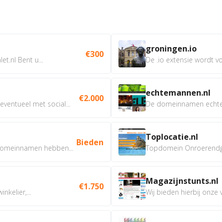
groningen.io
€300
t.nl Bent u...
De .io extensie wordt vo
echtemannen.nl
€2.000
ventueel met social...
De domeinnamen echtem
Toplocatie.nl
Bieden
omeinnamen hebben...
Topdomein Onroerendgoe
Magazijnstunts.nl
€1.750
nkelier,...
Wij bieden hierbij onze