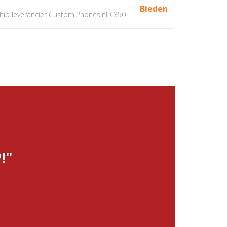
Bieden
 leverancier CustomiPhones.nl €350...
!"