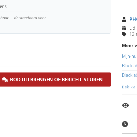
kens
enbaar — de standaard voor
PH
Lid 
12 a
Meer v
Mijn-hu
Blackla
Blackla
BOD UITBRENGEN OF BERICHT STUREN
Bekijk a