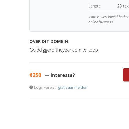
Lengte
23 te
.com is wereldwijd herk
online business
OVER DIT DOMEIN
Golddiggeroftheyear.com te koop
€250
— Interesse?
Login vereist ·
gratis aanmelden