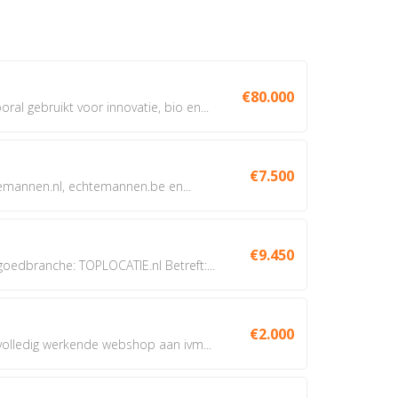
€80.000
oral gebruikt voor innovatie, bio en...
€7.500
annen.nl, echtemannen.be en...
€9.450
dbranche: TOPLOCATIE.nl Betreft:...
€2.000
 volledig werkende webshop aan ivm...