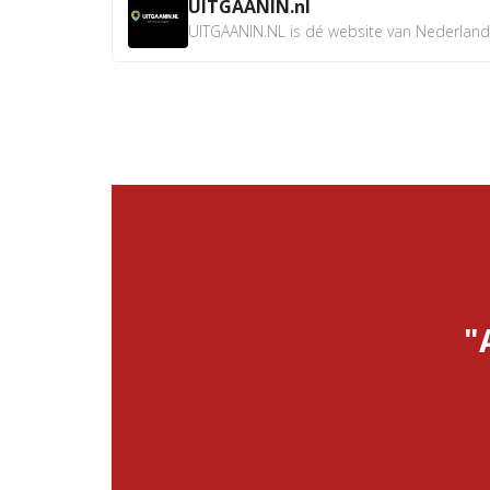
UITGAANIN.nl
UITGAANIN.NL is dé website van Nederland w
"