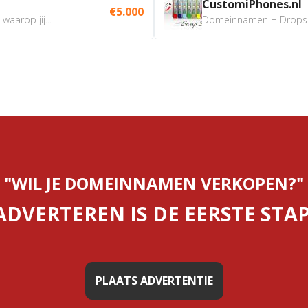
CustomiPhones.nl
€5.000
aarop jij...
Domeinnamen + Dropship
"WIL JE DOMEINNAMEN VERKOPEN?"
ADVERTEREN IS DE EERSTE STAP
PLAATS ADVERTENTIE