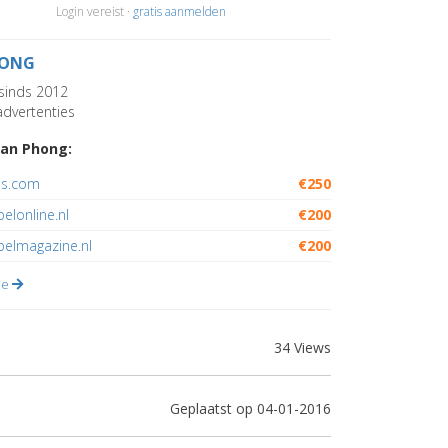
Login vereist ·
gratis aanmelden
ONG
sinds 2012
dvertenties
an Phong:
is.com
€250
belonline.nl
€200
belmagazine.nl
€200
lle
34 Views
Geplaatst op 04-01-2016