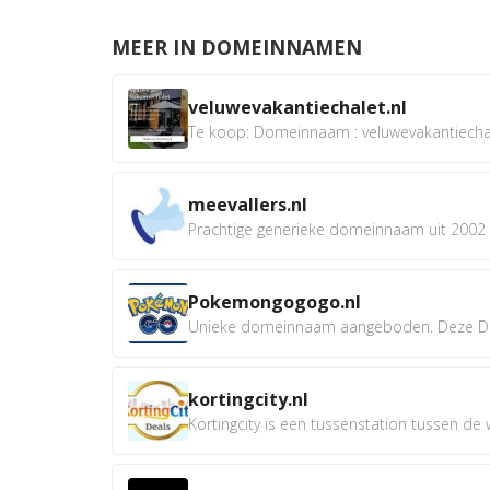
MEER IN DOMEINNAMEN
veluwevakantiechalet.nl
Te koop: Domeinnaam : veluwevakantiechale
meevallers.nl
Prachtige generieke domeinnaam uit 2002 e
Pokemongogogo.nl
Unieke domeinnaam aangeboden. Deze D
kortingcity.nl
Kortingcity is een tussenstation tussen de wi