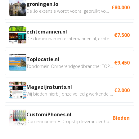
groningen.io
€80.000
De .io extensie wordt vooral gebruikt voor innovatie, bio en...
echtemannen.nl
€7.500
De domeinnamen echtemannen.nl, echtemannen.be en...
Toplocatie.nl
€9.450
Topdomein Onroerendgoedbranche: TOPLOCATIE.nl Betreft:...
Magazijnstunts.nl
€2.000
Wij bieden hierbij onze volledig werkende webshop aan ivm...
CustomiPhones.nl
Bieden
Domeinnamen + Dropship leverancier CustomiPhones.nl €350...