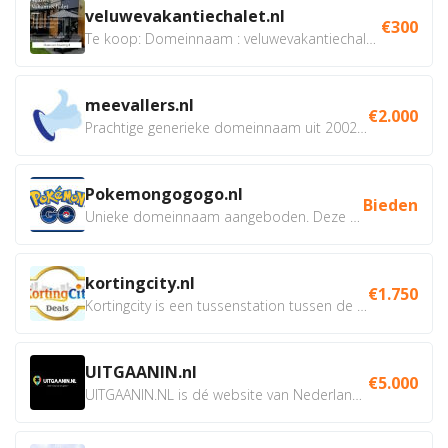
veluwevakantiechalet.nl
€300
Te koop: Domeinnaam : veluwevakantiechalet.nl Bent u...
meevallers.nl
€2.000
Prachtige generieke domeinnaam uit 2002 eventueel met social...
Pokemongogogo.nl
Bieden
Unieke domeinnaam aangeboden. Deze Domeinnamen hebben...
kortingcity.nl
€1.750
Kortingcity is een tussenstation tussen de winkelier,...
UITGAANIN.nl
€5.000
UITGAANIN.NL is dé website van Nederland waarop jij...