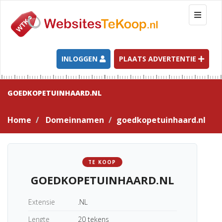
T
o
g
g
l
INLOGGEN
PLAATS ADVERTENTIE
e
n
a
GOEDKOPETUINHAARD.NL
v
i
Home
Domeinnamen
goedkopetuinhaard.nl
g
a
t
i
TE KOOP
o
GOEDKOPETUINHAARD.NL
n
Extensie
.NL
Lengte
20 tekens