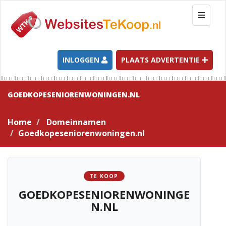
T
o
g
g
l
INLOGGEN
PLAATS ADVERTENTIE
e
n
a
GOEDKOPESENIORENWONINGEN.NL
v
i
Home
Domeinnamen
g
Goedkopeseniorenwoningen.nl
a
t
i
o
TE KOOP
n
GOEDKOPESENIORENWONINGE
N.NL