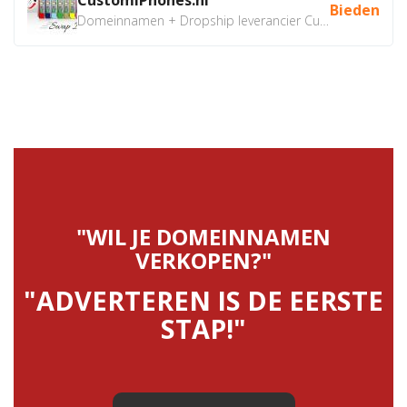
Bieden
Domeinnamen + Dropship leverancier CustomiPhones.nl €350...
"WIL JE DOMEINNAMEN
VERKOPEN?"
"ADVERTEREN IS DE EERSTE
STAP!"