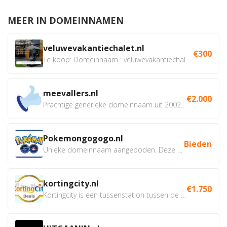
MEER IN DOMEINNAMEN
veluwevakantiechalet.nl
€300
Te koop: Domeinnaam : veluwevakantiechalet.nl Bent u...
meevallers.nl
€2.000
Prachtige generieke domeinnaam uit 2002 eventueel met social...
Pokemongogogo.nl
Bieden
Unieke domeinnaam aangeboden. Deze Domeinnamen hebben...
kortingcity.nl
€1.750
Kortingcity is een tussenstation tussen de winkelier,...