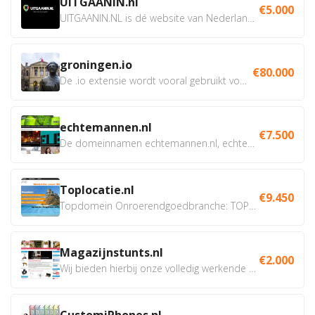
UITGAANIN.nl
€5.000
UITGAANIN.NL is dé website van Nederland waarop jij...
groningen.io
€80.000
De .io extensie wordt vooral gebruikt voor innovatie, bio en...
echtemannen.nl
€7.500
De domeinnamen echtemannen.nl, echtemannen.be en...
Toplocatie.nl
€9.450
Topdomein Onroerendgoedbranche: TOPLOCATIE.nl Betreft:...
Magazijnstunts.nl
€2.000
Wij bieden hierbij onze volledig werkende webshop aan ivm...
CustomiPhones.nl