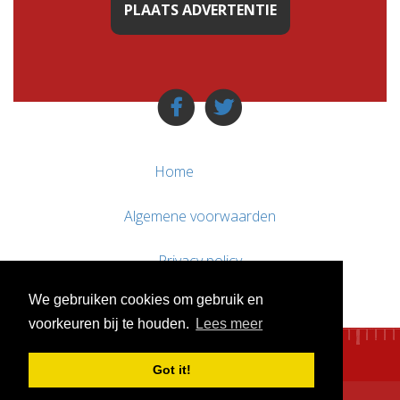
PLAATS ADVERTENTIE
Home
Algemene voorwaarden
Privacy policy
We gebruiken cookies om gebruik en
Contact / Support
voorkeuren bij te houden.
Lees meer
Got it!