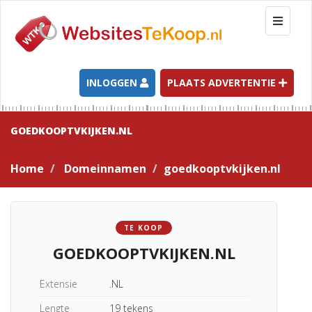
T
o
g
g
l
INLOGGEN
PLAATS ADVERTENTIE
e
n
a
GOEDKOOPTVKIJKEN.NL
v
i
Home
Domeinnamen
goedkooptvkijken.nl
g
a
t
i
TE KOOP
o
GOEDKOOPTVKIJKEN.NL
n
Extensie
.NL
Lengte
19 tekens