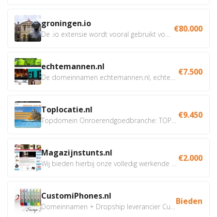
groningen.io
€80.000
De .io extensie wordt vooral gebruikt voor innovatie, bio en...
echtemannen.nl
€7.500
De domeinnamen echtemannen.nl, echtemannen.be en...
Toplocatie.nl
€9.450
Topdomein Onroerendgoedbranche: TOPLOCATIE.nl Betreft:...
Magazijnstunts.nl
€2.000
Wij bieden hierbij onze volledig werkende webshop aan ivm...
CustomiPhones.nl
Bieden
Domeinnamen + Dropship leverancier CustomiPhones.nl €350...