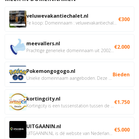
veluwevakantiechalet.nl
€300
Te koop: Domeinnaam : veluwevakantiechalet.nl Bent u...
meevallers.nl
€2.000
Prachtige generieke domeinnaam uit 2002 eventueel met social...
Pokemongogogo.nl
Bieden
Unieke domeinnaam aangeboden. Deze Domeinnamen hebben...
kortingcity.nl
€1.750
Kortingcity is een tussenstation tussen de winkelier,...
UITGAANIN.nl
€5.000
UITGAANIN.NL is dé website van Nederland waarop jij...