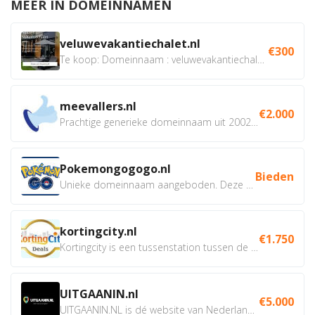
MEER IN DOMEINNAMEN
veluwevakantiechalet.nl
€300
Te koop: Domeinnaam : veluwevakantiechalet.nl Bent u...
meevallers.nl
€2.000
Prachtige generieke domeinnaam uit 2002 eventueel met social...
Pokemongogogo.nl
Bieden
Unieke domeinnaam aangeboden. Deze Domeinnamen hebben...
kortingcity.nl
€1.750
Kortingcity is een tussenstation tussen de winkelier,...
UITGAANIN.nl
€5.000
UITGAANIN.NL is dé website van Nederland waarop jij...