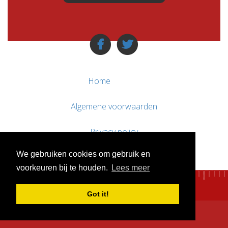
Home
Algemene voorwaarden
Privacy policy
We gebruiken cookies om gebruik en
Contact / Support
voorkeuren bij te houden.
Lees meer
Got it!
© WebsitesTeKoop.nl 2010 - 2026