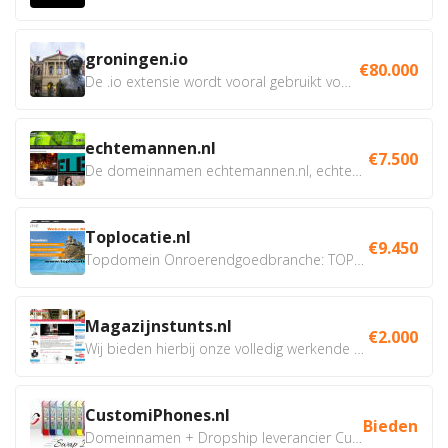
groningen.io
€80.000
De .io extensie wordt vooral gebruikt voor innovatie, bio en...
echtemannen.nl
€7.500
De domeinnamen echtemannen.nl, echtemannen.be en...
Toplocatie.nl
€9.450
Topdomein Onroerendgoedbranche: TOPLOCATIE.nl Betreft:...
Magazijnstunts.nl
€2.000
Wij bieden hierbij onze volledig werkende webshop aan ivm...
CustomiPhones.nl
Bieden
Domeinnamen + Dropship leverancier CustomiPhones.nl €350...