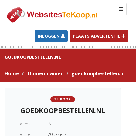
T
o
g
g
l
INLOGGEN
PLAATS ADVERTENTIE
e
n
a
GOEDKOOPBESTELLEN.NL
v
i
Home
Domeinnamen
goedkoopbestellen.nl
g
a
t
i
TE KOOP
o
GOEDKOOPBESTELLEN.NL
n
Extensie
.NL
Lengte
20 tekens