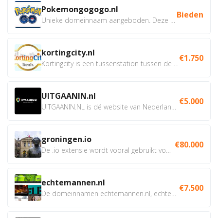
Pokemongogogo.nl
Bieden
Unieke domeinnaam aangeboden. Deze Domeinnamen hebben...
kortingcity.nl
€1.750
Kortingcity is een tussenstation tussen de winkelier,...
UITGAANIN.nl
€5.000
UITGAANIN.NL is dé website van Nederland waarop jij...
groningen.io
€80.000
De .io extensie wordt vooral gebruikt voor innovatie, bio en...
echtemannen.nl
€7.500
De domeinnamen echtemannen.nl, echtemannen.be en...