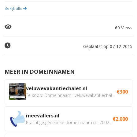
Bekijk alle
60 Views
Geplaatst op 07-12-2015
MEER IN DOMEINNAMEN
veluwevakantiechalet.nl
€300
Te koop: Domeinnaam : veluwevakantiechalet.nl Bent u...
meevallers.nl
€2.000
Prachtige generieke domeinnaam uit 2002 eventueel met social...