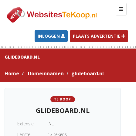
T
o
g
g
l
INLOGGEN
PLAATS ADVERTENTIE
e
n
a
GLIDEBOARD.NL
v
i
Home
Domeinnamen
glideboard.nl
g
a
t
i
TE KOOP
o
GLIDEBOARD.NL
n
Extensie
.NL
Lengte
13 tekens