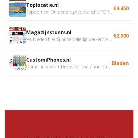
Toplocatie.nl
€9.450
Topdomein Onroerendgoedbranche: TOPLOCATIE.nl Betreft:...
Magazijnstunts.nl
€2.000
Wij bieden hierbij onze volledig werkende webshop aan ivm...
CustomiPhones.nl
Bieden
Domeinnamen + Dropship leverancier CustomiPhones.nl €350...