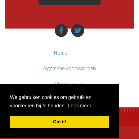
Home
Algemene voorwaarden
Privacy policy
We gebruiken cookies om gebruik en
Contact / Support
voorkeuren bij te houden.
Lees meer
Got it!
© WebsitesTeKoop.nl 2010 - 2026