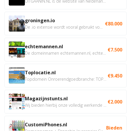
UITGAANIN.NL is dé website van Nederland waarop jij...
groningen.io
€80.000
De .io extensie wordt vooral gebruikt voor innovatie, bio en...
echtemannen.nl
€7.500
De domeinnamen echtemannen.nl, echtemannen.be en...
Toplocatie.nl
€9.450
Topdomein Onroerendgoedbranche: TOPLOCATIE.nl Betreft:...
Magazijnstunts.nl
€2.000
Wij bieden hierbij onze volledig werkende webshop aan ivm...
CustomiPhones.nl
Bieden