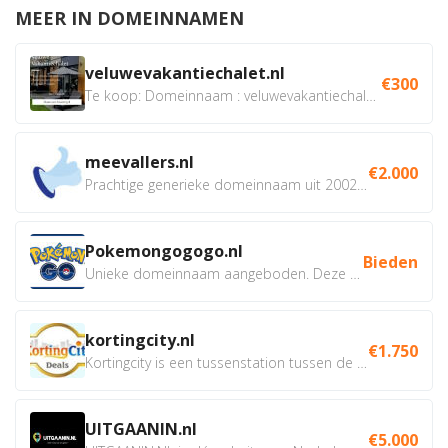
MEER IN DOMEINNAMEN
veluwevakantiechalet.nl
€300
Te koop: Domeinnaam : veluwevakantiechalet.nl Bent u...
meevallers.nl
€2.000
Prachtige generieke domeinnaam uit 2002 eventueel met social...
Pokemongogogo.nl
Bieden
Unieke domeinnaam aangeboden. Deze Domeinnamen hebben...
kortingcity.nl
€1.750
Kortingcity is een tussenstation tussen de winkelier,...
UITGAANIN.nl
€5.000