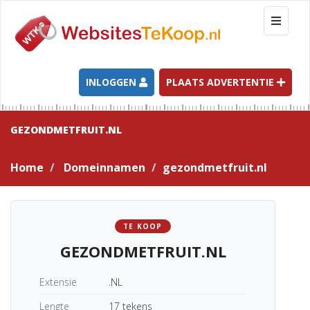
T
o
g
g
l
INLOGGEN
PLAATS ADVERTENTIE
e
n
a
GEZONDMETFRUIT.NL
v
i
Home
Domeinnamen
gezondmetfruit.nl
g
a
t
i
TE KOOP
o
GEZONDMETFRUIT.NL
n
Extensie
.NL
Lengte
17 tekens