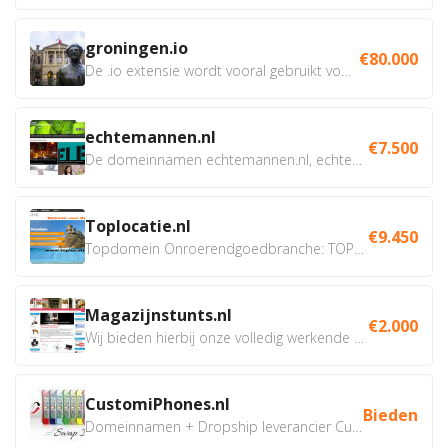
groningen.io
€80.000
De .io extensie wordt vooral gebruikt voor innovatie, bio en...
echtemannen.nl
€7.500
De domeinnamen echtemannen.nl, echtemannen.be en...
Toplocatie.nl
€9.450
Topdomein Onroerendgoedbranche: TOPLOCATIE.nl Betreft:...
Magazijnstunts.nl
€2.000
Wij bieden hierbij onze volledig werkende webshop aan ivm...
CustomiPhones.nl
Bieden
Domeinnamen + Dropship leverancier CustomiPhones.nl €350...