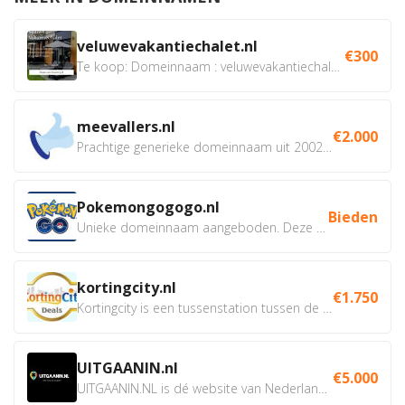
veluwevakantiechalet.nl
€300
Te koop: Domeinnaam : veluwevakantiechalet.nl Bent u...
meevallers.nl
€2.000
Prachtige generieke domeinnaam uit 2002 eventueel met social...
Pokemongogogo.nl
Bieden
Unieke domeinnaam aangeboden. Deze Domeinnamen hebben...
kortingcity.nl
€1.750
Kortingcity is een tussenstation tussen de winkelier,...
UITGAANIN.nl
€5.000
UITGAANIN.NL is dé website van Nederland waarop jij...