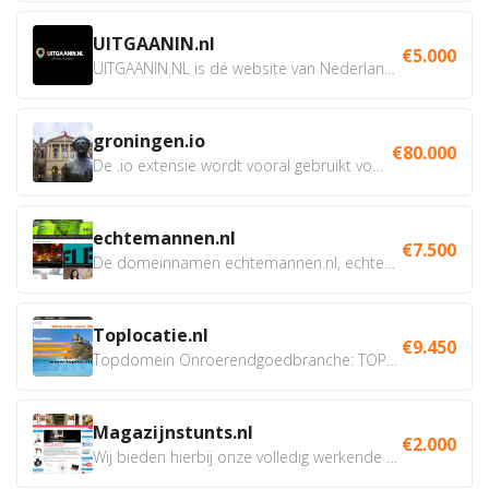
UITGAANIN.nl
€5.000
UITGAANIN.NL is dé website van Nederland waarop jij...
groningen.io
€80.000
De .io extensie wordt vooral gebruikt voor innovatie, bio en...
echtemannen.nl
€7.500
De domeinnamen echtemannen.nl, echtemannen.be en...
Toplocatie.nl
€9.450
Topdomein Onroerendgoedbranche: TOPLOCATIE.nl Betreft:...
Magazijnstunts.nl
€2.000
Wij bieden hierbij onze volledig werkende webshop aan ivm...