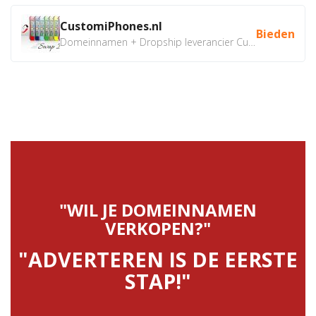
CustomiPhones.nl
Bieden
Domeinnamen + Dropship leverancier CustomiPhones.nl €350...
"WIL JE DOMEINNAMEN
VERKOPEN?"
"ADVERTEREN IS DE EERSTE
STAP!"