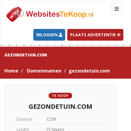
T
o
g
g
l
INLOGGEN
PLAATS ADVERTENTIE
e
n
a
GEZONDETUIN.COM
v
i
Home
Domeinnamen
gezondetuin.com
g
a
t
i
TE KOOP
o
GEZONDETUIN.COM
n
Extensie
.COM
Lengte
15 tekens