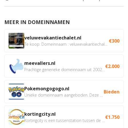
MEER IN DOMEINNAMEN
veluwevakantiechalet.nl
€300
Te koop: Domeinnaam : veluwevakantiechalet.nl Bent u...
meevallers.nl
€2.000
Prachtige generieke domeinnaam uit 2002 eventueel met social...
Pokemongogogo.nl
Bieden
Unieke domeinnaam aangeboden. Deze Domeinnamen hebben...
kortingcity.nl
€1.750
Kortingcity is een tussenstation tussen de winkelier,...