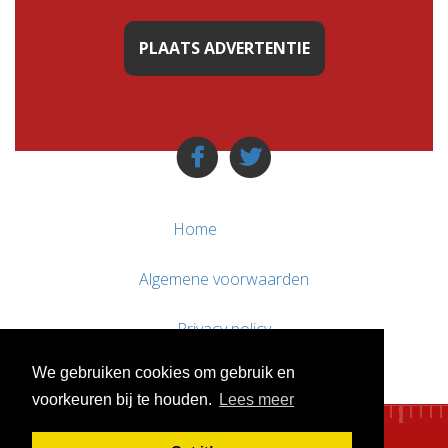
PLAATS ADVERTENTIE
Home
Algemene voorwaarden
Privacy policy
We gebruiken cookies om gebruik en
Contact / Support
voorkeuren bij te houden.
Lees meer