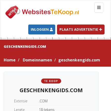
T
o
g
g
l
INLOGGEN
PLAATS ADVERTENTIE
e
n
a
GESCHENKENGIDS.COM
v
i
Home
Domeinnamen
geschenkengids.com
g
a
t
i
TE KOOP
o
GESCHENKENGIDS.COM
n
Extensie
.COM
Lengte
18 tekens