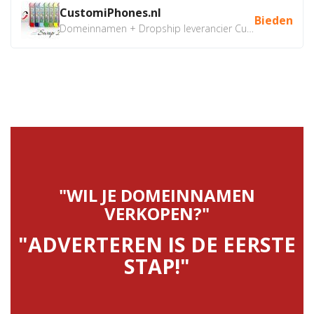
CustomiPhones.nl
Bieden
Domeinnamen + Dropship leverancier CustomiPhones.nl €350...
"WIL JE DOMEINNAMEN
VERKOPEN?"
"ADVERTEREN IS DE EERSTE
STAP!"