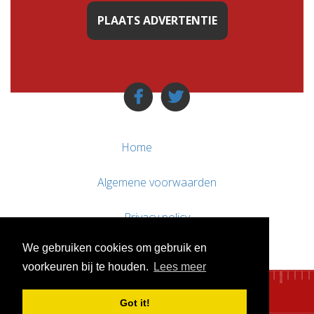
PLAATS ADVERTENTIE
Home
Algemene voorwaarden
Privacy policy
We gebruiken cookies om gebruik en
Contact / Support
voorkeuren bij te houden.
Lees meer
Got it!