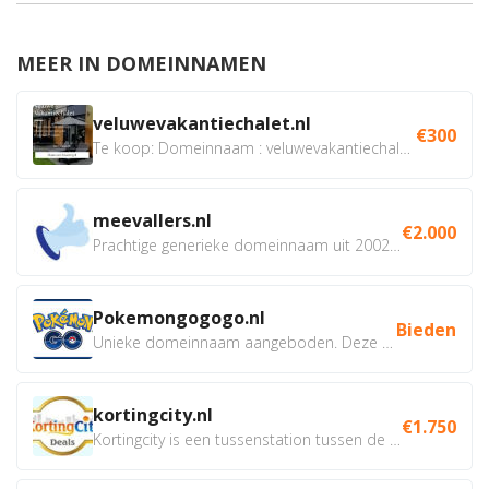
MEER IN DOMEINNAMEN
veluwevakantiechalet.nl
€300
Te koop: Domeinnaam : veluwevakantiechalet.nl Bent u...
meevallers.nl
€2.000
Prachtige generieke domeinnaam uit 2002 eventueel met social...
Pokemongogogo.nl
Bieden
Unieke domeinnaam aangeboden. Deze Domeinnamen hebben...
kortingcity.nl
€1.750
Kortingcity is een tussenstation tussen de winkelier,...