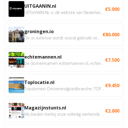
UITGAANIN.nl
€5.000
UITGAANIN.NL is dé website van Nederland waarop jij...
groningen.io
€80.000
De .io extensie wordt vooral gebruikt voor innovatie, bio en...
echtemannen.nl
€7.500
De domeinnamen echtemannen.nl, echtemannen.be en...
Toplocatie.nl
€9.450
Topdomein Onroerendgoedbranche: TOPLOCATIE.nl Betreft:...
Magazijnstunts.nl
€2.000
Wij bieden hierbij onze volledig werkende webshop aan ivm...