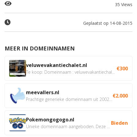
35 Views
Geplaatst op 14-08-2015
MEER IN DOMEINNAMEN
veluwevakantiechalet.nl
€300
Te koop: Domeinnaam : veluwevakantiechalet.nl Bent u...
meevallers.nl
€2.000
Prachtige generieke domeinnaam uit 2002 eventueel met social...
Pokemongogogo.nl
Bieden
Unieke domeinnaam aangeboden. Deze Domeinnamen hebben...