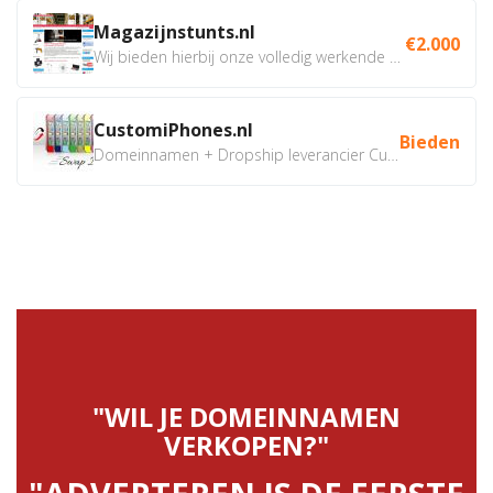
Magazijnstunts.nl
€2.000
Wij bieden hierbij onze volledig werkende webshop aan ivm...
CustomiPhones.nl
Bieden
Domeinnamen + Dropship leverancier CustomiPhones.nl €350...
"WIL JE DOMEINNAMEN
VERKOPEN?"