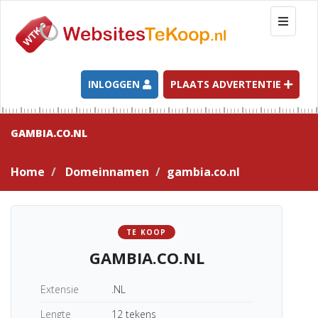
T
o
g
g
l
INLOGGEN
PLAATS ADVERTENTIE
e
n
a
GAMBIA.CO.NL
v
i
Home
Domeinnamen
gambia.co.nl
g
a
t
i
TE KOOP
o
GAMBIA.CO.NL
n
Extensie
.NL
Lengte
12 tekens