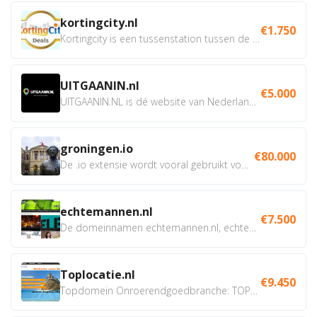
kortingcity.nl
€1.750
Kortingcity is een tussenstation tussen de winkelier,...
UITGAANIN.nl
€5.000
UITGAANIN.NL is dé website van Nederland waarop jij...
groningen.io
€80.000
De .io extensie wordt vooral gebruikt voor innovatie, bio en...
echtemannen.nl
€7.500
De domeinnamen echtemannen.nl, echtemannen.be en...
Toplocatie.nl
€9.450
Topdomein Onroerendgoedbranche: TOPLOCATIE.nl Betreft:...