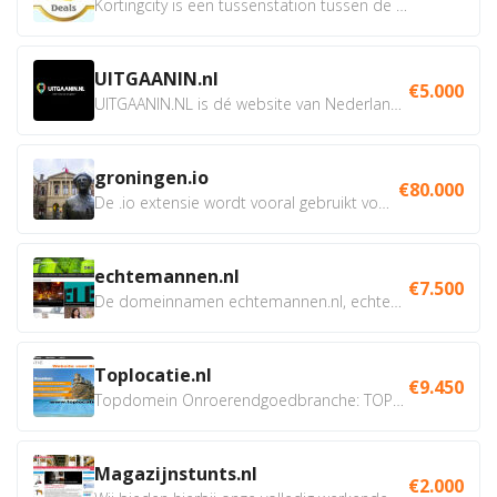
Kortingcity is een tussenstation tussen de winkelier,...
UITGAANIN.nl
€5.000
UITGAANIN.NL is dé website van Nederland waarop jij...
groningen.io
€80.000
De .io extensie wordt vooral gebruikt voor innovatie, bio en...
echtemannen.nl
€7.500
De domeinnamen echtemannen.nl, echtemannen.be en...
Toplocatie.nl
€9.450
Topdomein Onroerendgoedbranche: TOPLOCATIE.nl Betreft:...
Magazijnstunts.nl
€2.000