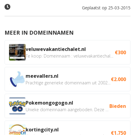
Geplaatst op 25-03-2015
MEER IN DOMEINNAMEN
veluwevakantiechalet.nl
€300
Te koop: Domeinnaam : veluwevakantiechalet.nl Bent u...
meevallers.nl
€2.000
Prachtige generieke domeinnaam uit 2002 eventueel met social...
Pokemongogogo.nl
Bieden
Unieke domeinnaam aangeboden. Deze Domeinnamen hebben...
kortingcity.nl
€1.750