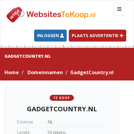
T
o
g
g
l
INLOGGEN
PLAATS ADVERTENTIE
e
n
a
GADGETCOUNTRY.NL
v
i
Home
Domeinnamen
GadgetCountry.nl
g
a
t
i
TE KOOP
o
GADGETCOUNTRY.NL
n
Extensie
.NL
Lengte
16 tekens