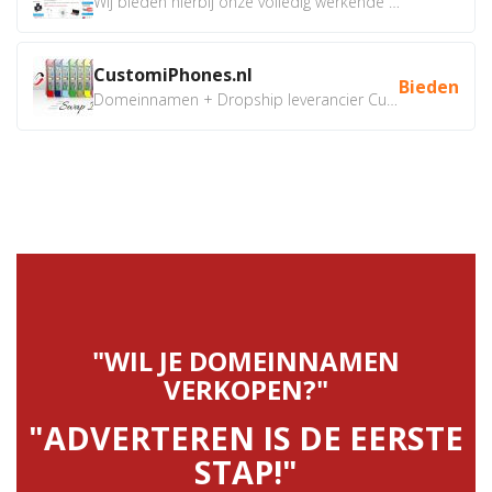
Wij bieden hierbij onze volledig werkende webshop aan ivm...
CustomiPhones.nl
Bieden
Domeinnamen + Dropship leverancier CustomiPhones.nl €350...
"WIL JE DOMEINNAMEN
VERKOPEN?"
"ADVERTEREN IS DE EERSTE
STAP!"