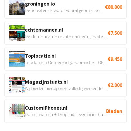
groningen.io
€80.000
De .io extensie wordt vooral gebruikt voor innovatie, bio en...
echtemannen.nl
€7.500
De domeinnamen echtemannen.nl, echtemannen.be en...
Toplocatie.nl
€9.450
Topdomein Onroerendgoedbranche: TOPLOCATIE.nl Betreft:...
Magazijnstunts.nl
€2.000
Wij bieden hierbij onze volledig werkende webshop aan ivm...
CustomiPhones.nl
Bieden
Domeinnamen + Dropship leverancier CustomiPhones.nl €350...