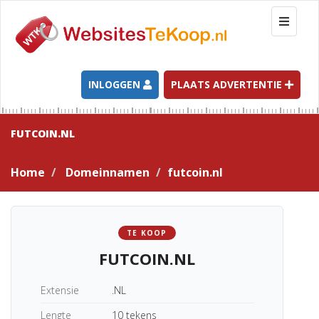
T
o
g
g
l
INLOGGEN
PLAATS ADVERTENTIE
e
n
a
FUTCOIN.NL
v
i
Home
Domeinnamen
futcoin.nl
g
a
t
i
TE KOOP
o
FUTCOIN.NL
n
Extensie
.NL
Lengte
10 tekens