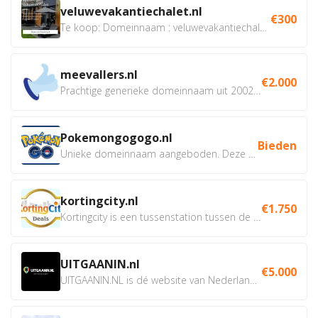
veluwevakantiechalet.nl
€300
Te koop: Domeinnaam : veluwevakantiechalet.nl Bent u...
meevallers.nl
€2.000
Prachtige generieke domeinnaam uit 2002 eventueel met social...
Pokemongogogo.nl
Bieden
Unieke domeinnaam aangeboden. Deze Domeinnamen hebben...
kortingcity.nl
€1.750
Kortingcity is een tussenstation tussen de winkelier,...
UITGAANIN.nl
€5.000
UITGAANIN.NL is dé website van Nederland waarop jij...