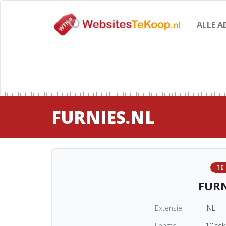
ALLE A
FURNIES.NL
TE
FURN
Extensie
.NL
Lengte
10 te