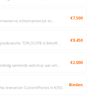
€7.500
annen.nl, echtemannen.be en...
€9.450
dbranche: TOPLOCATIE.nl Betreft:...
€2.000
 volledig werkende webshop aan ivm...
Bieden
 leverancier CustomiPhones.nl €350...