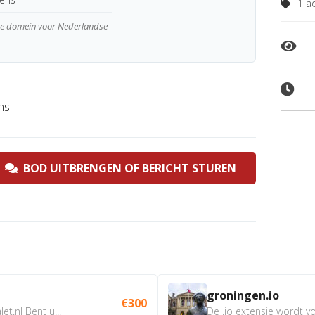
1 ad
wde domein voor Nederlandse
ns
BOD UITBRENGEN OF BERICHT STUREN
groningen.io
€300
t.nl Bent u...
De .io extensie wordt vo