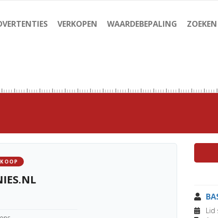
DVERTENTIES
VERKOPEN
WAARDEBEPALING
ZOEKEN
 KOOP
IES.NL
BA
Lid 
kens