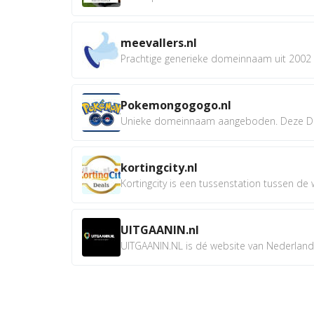
meevallers.nl
Prachtige generieke domeinnaam uit 2002 e
Pokemongogogo.nl
Unieke domeinnaam aangeboden. Deze D
kortingcity.nl
Kortingcity is een tussenstation tussen de wi
UITGAANIN.nl
UITGAANIN.NL is dé website van Nederland w