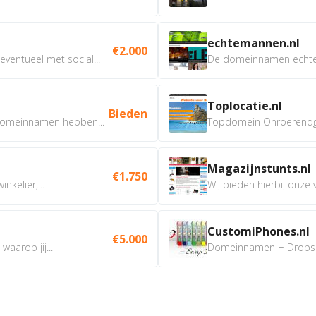
echtemannen.nl
€2.000
ventueel met social...
De domeinnamen echtem
Toplocatie.nl
Bieden
omeinnamen hebben...
Topdomein Onroerendgoe
Magazijnstunts.nl
€1.750
nkelier,...
Wij bieden hierbij onze
CustomiPhones.nl
€5.000
aarop jij...
Domeinnamen + Dropship