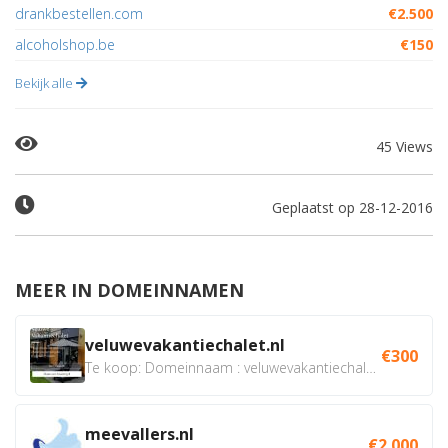
drankbestellen.com
€2.500
alcoholshop.be
€150
Bekijk alle
45 Views
Geplaatst op 28-12-2016
MEER IN DOMEINNAMEN
veluwevakantiechalet.nl
€300
Te koop: Domeinnaam : veluwevakantiechalet.nl Bent u...
meevallers.nl
€2.000