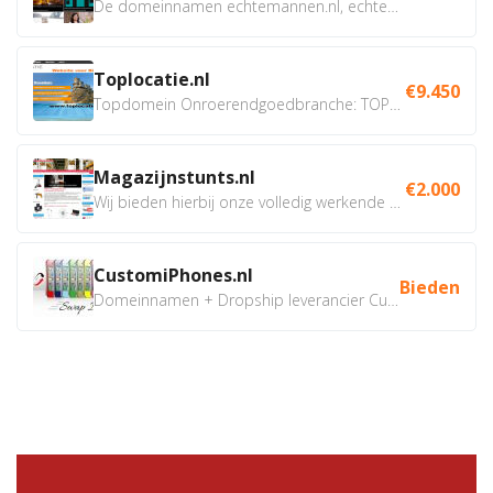
De domeinnamen echtemannen.nl, echtemannen.be en...
Toplocatie.nl
€9.450
Topdomein Onroerendgoedbranche: TOPLOCATIE.nl Betreft:...
Magazijnstunts.nl
€2.000
Wij bieden hierbij onze volledig werkende webshop aan ivm...
CustomiPhones.nl
Bieden
Domeinnamen + Dropship leverancier CustomiPhones.nl €350...