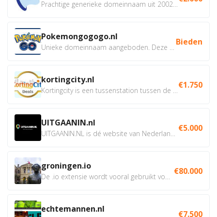
Prachtige generieke domeinnaam uit 2002 eventueel met social...
Pokemongogogo.nl
Bieden
Unieke domeinnaam aangeboden. Deze Domeinnamen hebben...
kortingcity.nl
€1.750
Kortingcity is een tussenstation tussen de winkelier,...
UITGAANIN.nl
€5.000
UITGAANIN.NL is dé website van Nederland waarop jij...
groningen.io
€80.000
De .io extensie wordt vooral gebruikt voor innovatie, bio en...
echtemannen.nl
€7.500