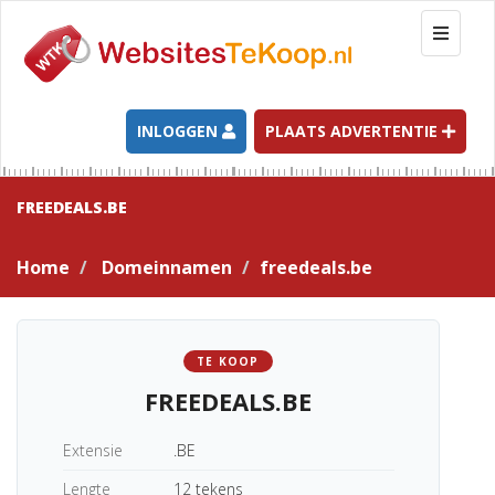
T
o
g
g
l
INLOGGEN
PLAATS ADVERTENTIE
e
n
a
FREEDEALS.BE
v
i
Home
Domeinnamen
freedeals.be
g
a
t
i
TE KOOP
o
FREEDEALS.BE
n
Extensie
.BE
Lengte
12 tekens