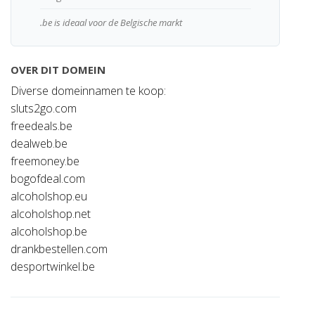
.be is ideaal voor de Belgische markt
OVER DIT DOMEIN
Diverse domeinnamen te koop:
sluts2go.com
freedeals.be
dealweb.be
freemoney.be
bogofdeal.com
alcoholshop.eu
alcoholshop.net
alcoholshop.be
drankbestellen.com
desportwinkel.be