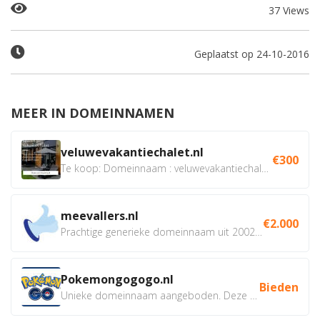
37 Views
Geplaatst op 24-10-2016
MEER IN DOMEINNAMEN
veluwevakantiechalet.nl
€300
Te koop: Domeinnaam : veluwevakantiechalet.nl Bent u...
meevallers.nl
€2.000
Prachtige generieke domeinnaam uit 2002 eventueel met social...
Pokemongogogo.nl
Bieden
Unieke domeinnaam aangeboden. Deze Domeinnamen hebben...