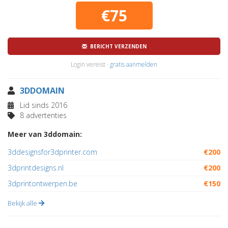
€75
BERICHT VERZENDEN
Login vereist ·
gratis aanmelden
3DDOMAIN
Lid sinds 2016
8 advertenties
Meer van 3ddomain:
3ddesignsfor3dprinter.com
€200
3dprintdesigns.nl
€200
3dprintontwerpen.be
€150
Bekijk alle