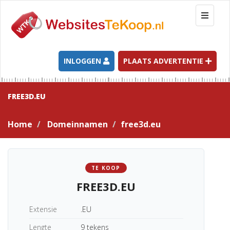
T
o
g
g
l
INLOGGEN
PLAATS ADVERTENTIE
e
n
a
FREE3D.EU
v
i
Home
Domeinnamen
free3d.eu
g
a
t
i
TE KOOP
o
FREE3D.EU
n
Extensie
.EU
Lengte
9 tekens