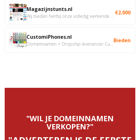
Magazijnstunts.nl
€2.000
Wij bieden hierbij onze volledig werkende webshop aan ivm...
CustomiPhones.nl
Bieden
Domeinnamen + Dropship leverancier CustomiPhones.nl €350...
"WIL JE DOMEINNAMEN
VERKOPEN?"