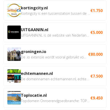
kortingcity.nl
€1.750
Kortingcity is een tussenstation tussen de winkelier,...
UITGAANIN.nl
€5.000
UITGAANIN.NL is dé website van Nederland waarop jij...
groningen.io
€80.000
De .io extensie wordt vooral gebruikt voor innovatie, bio en...
echtemannen.nl
€7.500
De domeinnamen echtemannen.nl, echtemannen.be en...
Toplocatie.nl
€9.450
Topdomein Onroerendgoedbranche: TOPLOCATIE.nl Betreft:...