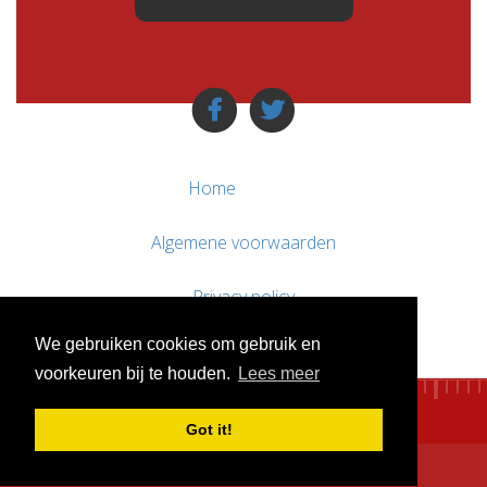
Home
Algemene voorwaarden
Privacy policy
We gebruiken cookies om gebruik en
Contact / Support
voorkeuren bij te houden.
Lees meer
Got it!
© WebsitesTeKoop.nl 2010 - 2026