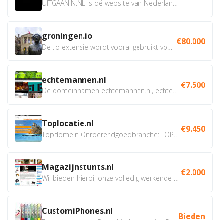
UITGAANIN.NL is dé website van Nederland waarop jij...
groningen.io
€80.000
De .io extensie wordt vooral gebruikt voor innovatie, bio en...
echtemannen.nl
€7.500
De domeinnamen echtemannen.nl, echtemannen.be en...
Toplocatie.nl
€9.450
Topdomein Onroerendgoedbranche: TOPLOCATIE.nl Betreft:...
Magazijnstunts.nl
€2.000
Wij bieden hierbij onze volledig werkende webshop aan ivm...
CustomiPhones.nl
Bieden