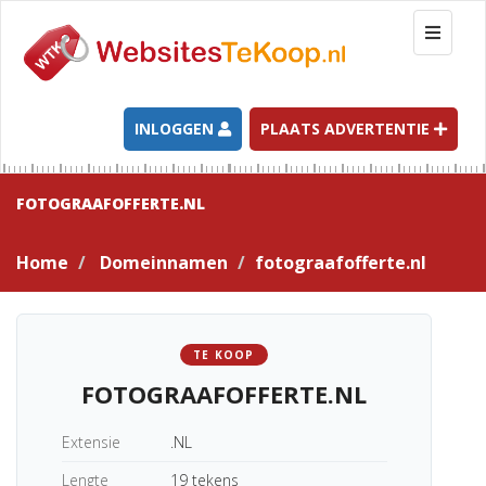
T
o
g
g
l
INLOGGEN
PLAATS ADVERTENTIE
e
n
a
FOTOGRAAFOFFERTE.NL
v
i
Home
Domeinnamen
fotograafofferte.nl
g
a
t
i
TE KOOP
o
FOTOGRAAFOFFERTE.NL
n
Extensie
.NL
Lengte
19 tekens