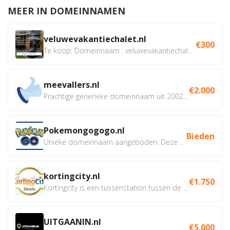
MEER IN DOMEINNAMEN
veluwevakantiechalet.nl
€300
Te koop: Domeinnaam : veluwevakantiechalet.nl Bent u...
meevallers.nl
€2.000
Prachtige generieke domeinnaam uit 2002 eventueel met social...
Pokemongogogo.nl
Bieden
Unieke domeinnaam aangeboden. Deze Domeinnamen hebben...
kortingcity.nl
€1.750
Kortingcity is een tussenstation tussen de winkelier,...
UITGAANIN.nl
€5.000