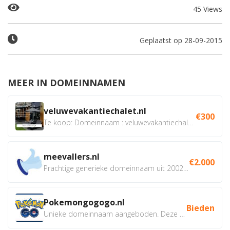
45 Views
Geplaatst op 28-09-2015
MEER IN DOMEINNAMEN
veluwevakantiechalet.nl
€300
Te koop: Domeinnaam : veluwevakantiechalet.nl Bent u...
meevallers.nl
€2.000
Prachtige generieke domeinnaam uit 2002 eventueel met social...
Pokemongogogo.nl
Bieden
Unieke domeinnaam aangeboden. Deze Domeinnamen hebben...