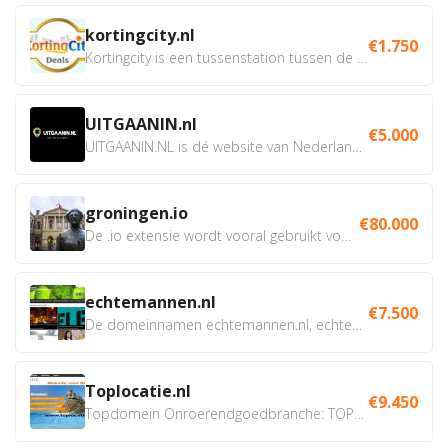
kortingcity.nl
€1.750
Kortingcity is een tussenstation tussen de winkelier,...
UITGAANIN.nl
€5.000
UITGAANIN.NL is dé website van Nederland waarop jij...
groningen.io
€80.000
De .io extensie wordt vooral gebruikt voor innovatie, bio en...
echtemannen.nl
€7.500
De domeinnamen echtemannen.nl, echtemannen.be en...
Toplocatie.nl
€9.450
Topdomein Onroerendgoedbranche: TOPLOCATIE.nl Betreft:...