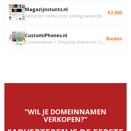
Magazijnstunts.nl
€2.000
Wij bieden hierbij onze volledig werkende webshop aan ivm...
CustomiPhones.nl
Bieden
Domeinnamen + Dropship leverancier CustomiPhones.nl €350...
"WIL JE DOMEINNAMEN
VERKOPEN?"