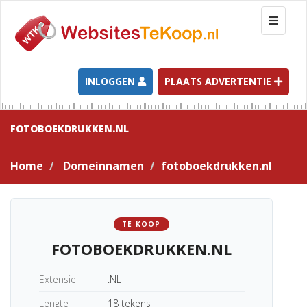
T
o
g
g
l
INLOGGEN
PLAATS ADVERTENTIE
e
n
a
FOTOBOEKDRUKKEN.NL
v
i
Home
Domeinnamen
fotoboekdrukken.nl
g
a
t
i
TE KOOP
o
FOTOBOEKDRUKKEN.NL
n
Extensie
.NL
Lengte
18 tekens