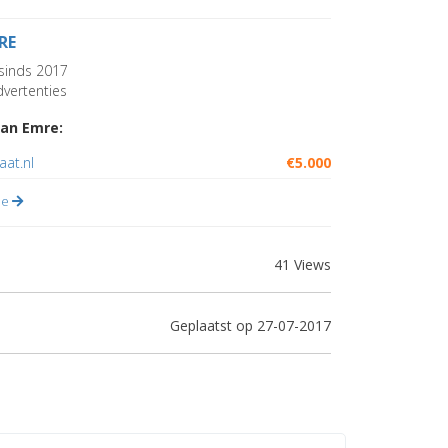
RE
sinds 2017
vertenties
an Emre:
aat.nl
€5.000
lle
41 Views
Geplaatst op 27-07-2017