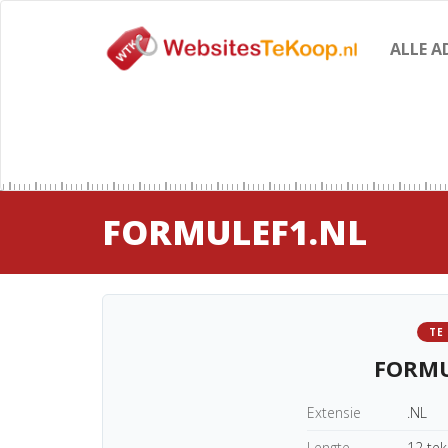
ALLE A
FORMULEF1.NL
TE
FORMU
Extensie
.NL
Lengte
12 te