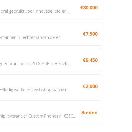
€80.000
oral gebruikt voor innovatie, bio en...
€7.500
annen.nl, echtemannen.be en...
€9.450
dbranche: TOPLOCATIE.nl Betreft:...
€2.000
 volledig werkende webshop aan ivm...
Bieden
 leverancier CustomiPhones.nl €350...