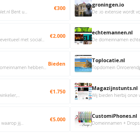
groningen.io
€300
t.nl Bent u...
De .io extensie wordt vo
echtemannen.nl
€2.000
ventueel met social...
De domeinnamen echtem
Toplocatie.nl
Bieden
omeinnamen hebben...
Topdomein Onroerendgoe
Magazijnstunts.nl
€1.750
nkelier,...
Wij bieden hierbij onze
CustomiPhones.nl
€5.000
aarop jij...
Domeinnamen + Dropship