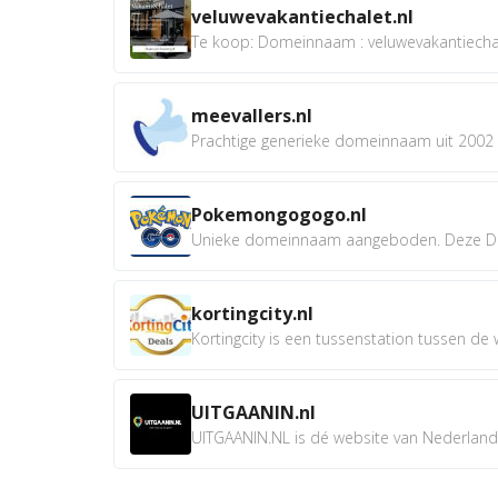
veluwevakantiechalet.nl
Te koop: Domeinnaam : veluwevakantiechale
meevallers.nl
Prachtige generieke domeinnaam uit 2002 e
Pokemongogogo.nl
Unieke domeinnaam aangeboden. Deze D
kortingcity.nl
Kortingcity is een tussenstation tussen de wi
UITGAANIN.nl
UITGAANIN.NL is dé website van Nederland w