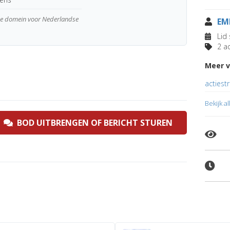
wde domein voor Nederlandse
EM
Lid 
2 ad
Meer v
actiestr
Bekijk a
BOD UITBRENGEN OF BERICHT STUREN