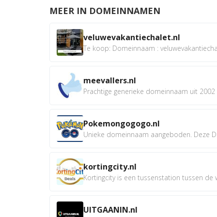
MEER IN DOMEINNAMEN
veluwevakantiechalet.nl
Te koop: Domeinnaam : veluwevakantiechale
meevallers.nl
Prachtige generieke domeinnaam uit 2002 e
Pokemongogogo.nl
Unieke domeinnaam aangeboden. Deze D
kortingcity.nl
Kortingcity is een tussenstation tussen de wi
UITGAANIN.nl