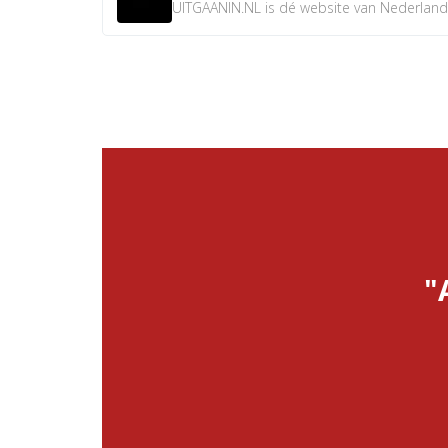
UITGAANIN.NL is dé website van Nederland w
"