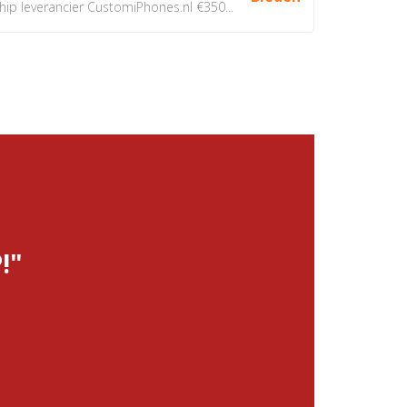
 leverancier CustomiPhones.nl €350...
!"