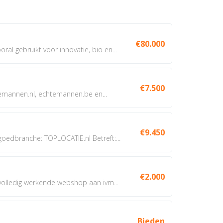
€80.000
oral gebruikt voor innovatie, bio en...
€7.500
annen.nl, echtemannen.be en...
€9.450
dbranche: TOPLOCATIE.nl Betreft:...
€2.000
 volledig werkende webshop aan ivm...
Bieden