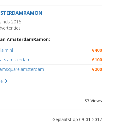
STERDAMRAMON
sinds 2016
vertenties
van AmsterdamRamon:
laim.nl
€400
ats.amsterdam
€100
damsquare.amsterdam
€200
lle
37 Views
Geplaatst op 09-01-2017