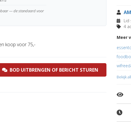
enbaar — de standaard voor
AM
Lid 
4 ad
Meer 
n koop voor 75,-
essentc
foodbo
wifree
BOD UITBRENGEN OF BERICHT STUREN
Bekijk a