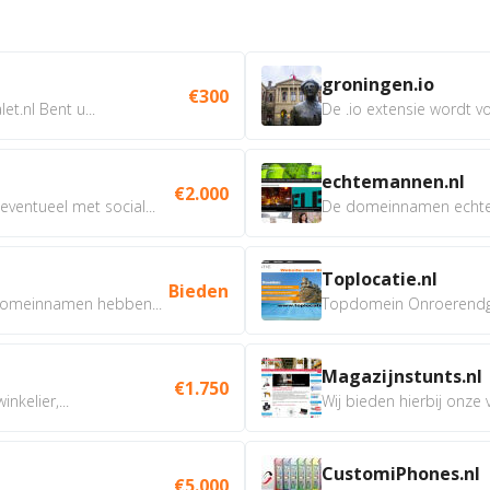
groningen.io
€300
t.nl Bent u...
De .io extensie wordt vo
echtemannen.nl
€2.000
ventueel met social...
De domeinnamen echtem
Toplocatie.nl
Bieden
omeinnamen hebben...
Topdomein Onroerendgoe
Magazijnstunts.nl
€1.750
nkelier,...
Wij bieden hierbij onze
CustomiPhones.nl
€5.000