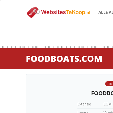
ALLE A
FOODBOATS.COM
TE
FOODB
Extensie
.COM
Lengte
13 te