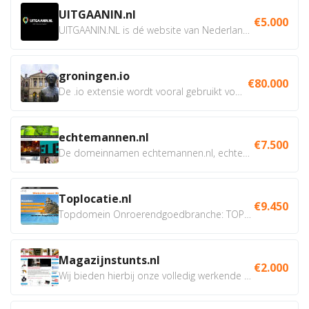
UITGAANIN.nl
€5.000
UITGAANIN.NL is dé website van Nederland waarop jij...
groningen.io
€80.000
De .io extensie wordt vooral gebruikt voor innovatie, bio en...
echtemannen.nl
€7.500
De domeinnamen echtemannen.nl, echtemannen.be en...
Toplocatie.nl
€9.450
Topdomein Onroerendgoedbranche: TOPLOCATIE.nl Betreft:...
Magazijnstunts.nl
€2.000
Wij bieden hierbij onze volledig werkende webshop aan ivm...