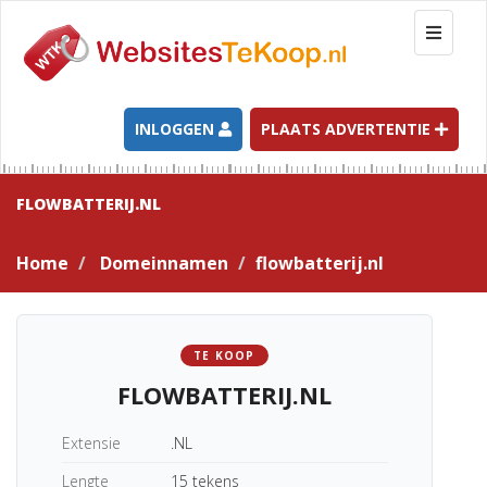
T
o
g
g
l
INLOGGEN
PLAATS ADVERTENTIE
e
n
a
FLOWBATTERIJ.NL
v
i
Home
Domeinnamen
flowbatterij.nl
g
a
t
i
TE KOOP
o
FLOWBATTERIJ.NL
n
Extensie
.NL
Lengte
15 tekens