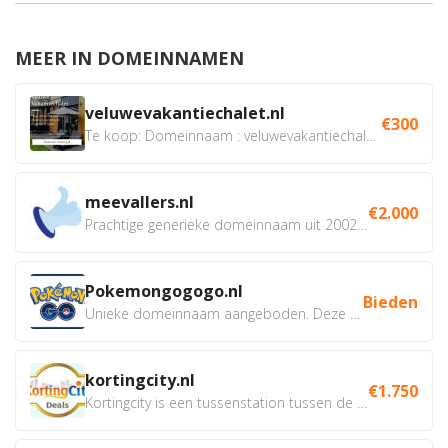
MEER IN DOMEINNAMEN
veluwevakantiechalet.nl
€300
Te koop: Domeinnaam : veluwevakantiechalet.nl Bent u...
meevallers.nl
€2.000
Prachtige generieke domeinnaam uit 2002 eventueel met social...
Pokemongogogo.nl
Bieden
Unieke domeinnaam aangeboden. Deze Domeinnamen hebben...
kortingcity.nl
€1.750
Kortingcity is een tussenstation tussen de winkelier,...