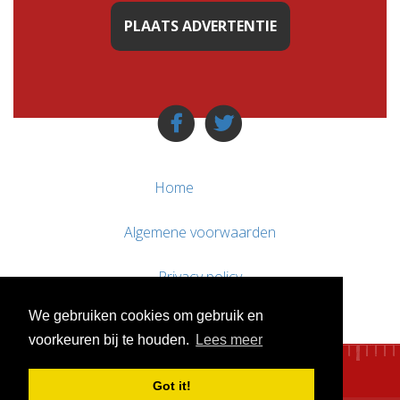
PLAATS ADVERTENTIE
Home
Algemene voorwaarden
Privacy policy
We gebruiken cookies om gebruik en
Contact / Support
voorkeuren bij te houden.
Lees meer
Got it!