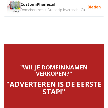
CustomiPhones.nl
Bieden
Domeinnamen + Dropship leverancier CustomiPhones.nl €350...
"WIL JE DOMEINNAMEN
VERKOPEN?"
"ADVERTEREN IS DE EERSTE
STAP!"