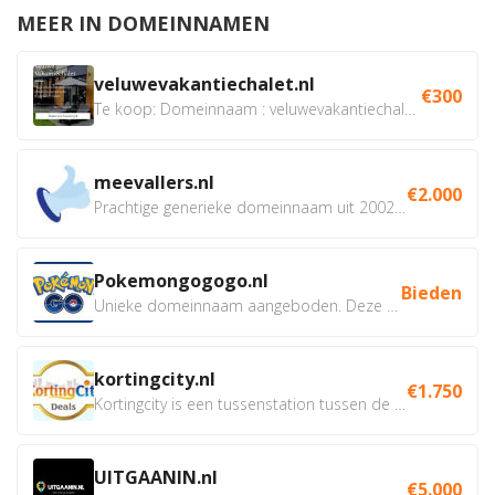
MEER IN DOMEINNAMEN
veluwevakantiechalet.nl
€300
Te koop: Domeinnaam : veluwevakantiechalet.nl Bent u...
meevallers.nl
€2.000
Prachtige generieke domeinnaam uit 2002 eventueel met social...
Pokemongogogo.nl
Bieden
Unieke domeinnaam aangeboden. Deze Domeinnamen hebben...
kortingcity.nl
€1.750
Kortingcity is een tussenstation tussen de winkelier,...
UITGAANIN.nl
€5.000