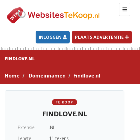
T
o
g
g
l
INLOGGEN
PLAATS ADVERTENTIE
e
n
a
FINDLOVE.NL
v
i
Home
Domeinnamen
Findlove.nl
g
a
t
i
TE KOOP
o
FINDLOVE.NL
n
Extensie
.NL
Lengte
11 tekens