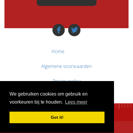
Home
Algemene voorwaarden
Privacy policy
We gebruiken cookies om gebruik en
Contact / Support
voorkeuren bij te houden.
Lees meer
Got it!
© WebsitesTeKoop.nl 2010 - 2026