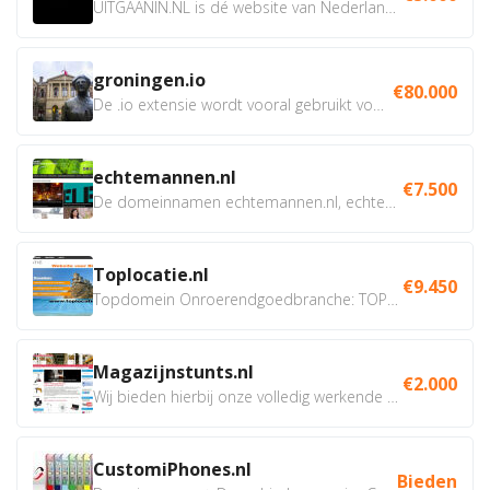
UITGAANIN.NL is dé website van Nederland waarop jij...
groningen.io
€80.000
De .io extensie wordt vooral gebruikt voor innovatie, bio en...
echtemannen.nl
€7.500
De domeinnamen echtemannen.nl, echtemannen.be en...
Toplocatie.nl
€9.450
Topdomein Onroerendgoedbranche: TOPLOCATIE.nl Betreft:...
Magazijnstunts.nl
€2.000
Wij bieden hierbij onze volledig werkende webshop aan ivm...
CustomiPhones.nl
Bieden