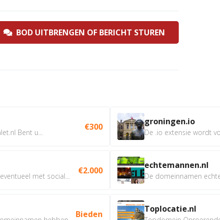
BOD UITBRENGEN OF BERICHT STUREN
groningen.io
€300
t.nl Bent u...
De .io extensie wordt vo
echtemannen.nl
€2.000
ventueel met social...
De domeinnamen echtem
Toplocatie.nl
Bieden
omeinnamen hebben...
Topdomein Onroerendgoe