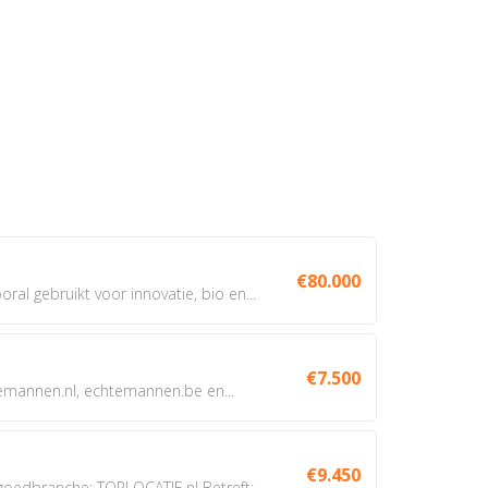
€80.000
oral gebruikt voor innovatie, bio en...
€7.500
annen.nl, echtemannen.be en...
€9.450
dbranche: TOPLOCATIE.nl Betreft:...