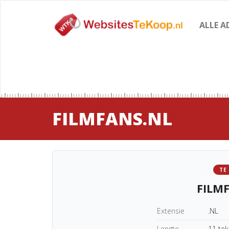
ALLE A
FILMFANS.NL
TE
FILM
Extensie
.NL
Lengte
11 te