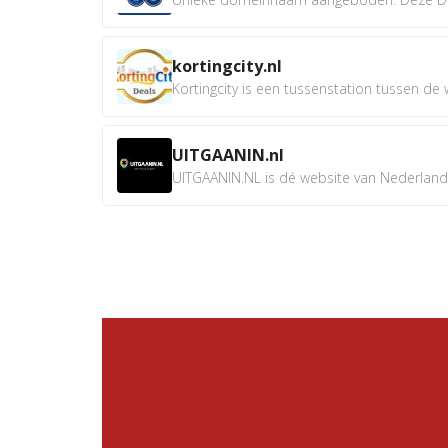
kortingcity.nl
Kortingcity is een tussenstation tussen de wi
UITGAANIN.nl
UITGAANIN.NL is dé website van Nederland w