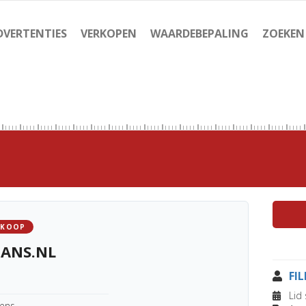
DVERTENTIES
VERKOPEN
WAARDEBEPALING
ZOEKEN
 KOOP
FANS.NL
FI
Lid 
kens