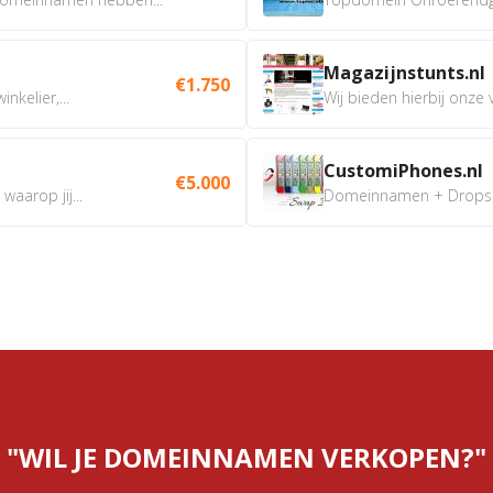
Magazijnstunts.nl
€1.750
nkelier,...
Wij bieden hierbij onze
CustomiPhones.nl
€5.000
aarop jij...
Domeinnamen + Dropship
"WIL JE DOMEINNAMEN VERKOPEN?"