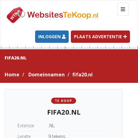
T
o
g
g
l
INLOGGEN
PLAATS ADVERTENTIE
e
n
a
FIFA20.NL
v
i
Home
Domeinnamen
fifa20.nl
g
a
t
i
TE KOOP
o
FIFA20.NL
n
Extensie
.NL
Lengte
9 tekens