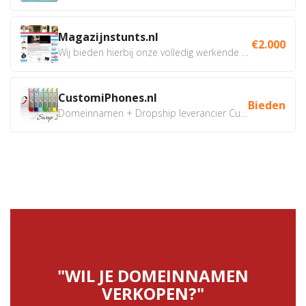
Magazijnstunts.nl
€2.000
Wij bieden hierbij onze volledig werkende webshop aan ivm...
CustomiPhones.nl
Bieden
Domeinnamen + Dropship leverancier CustomiPhones.nl €350...
"WIL JE DOMEINNAMEN
VERKOPEN?"