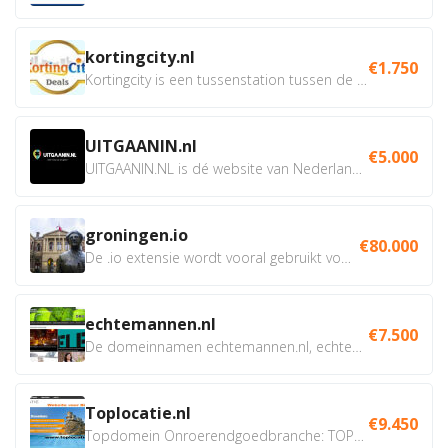
kortingcity.nl
€1.750
Kortingcity is een tussenstation tussen de winkelier,...
UITGAANIN.nl
€5.000
UITGAANIN.NL is dé website van Nederland waarop jij...
groningen.io
€80.000
De .io extensie wordt vooral gebruikt voor innovatie, bio en...
echtemannen.nl
€7.500
De domeinnamen echtemannen.nl, echtemannen.be en...
Toplocatie.nl
€9.450
Topdomein Onroerendgoedbranche: TOPLOCATIE.nl Betreft:...