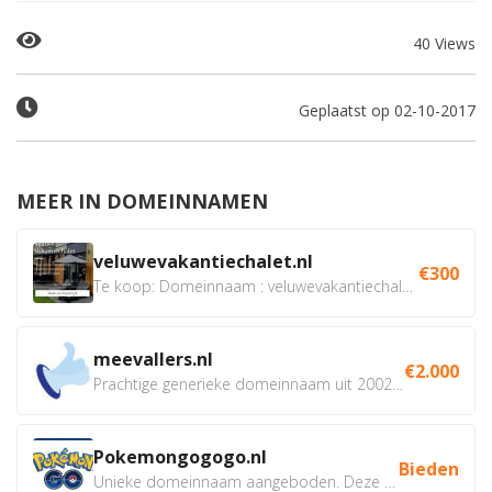
40 Views
Geplaatst op 02-10-2017
MEER IN DOMEINNAMEN
veluwevakantiechalet.nl
€300
Te koop: Domeinnaam : veluwevakantiechalet.nl Bent u...
meevallers.nl
€2.000
Prachtige generieke domeinnaam uit 2002 eventueel met social...
Pokemongogogo.nl
Bieden
Unieke domeinnaam aangeboden. Deze Domeinnamen hebben...