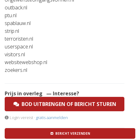
outback.nl
ptu.nl
spablauw.nl
strip.nl
terroristen.nl
userspace.nl
visitors.nl
websitewebshop.nl
zoekers.nl
Prijs in overleg
— Interesse?
BOD UITBRENGEN OF BERICHT STUREN
Login vereist ·
gratis aanmelden
BERICHT VERZENDEN