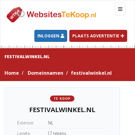
T
o
g
g
l
INLOGGEN
PLAATS ADVERTENTIE
e
n
a
FESTIVALWINKEL.NL
v
i
Home
Domeinnamen
festivalwinkel.nl
g
a
t
i
TE KOOP
o
FESTIVALWINKEL.NL
n
Extensie
.NL
Lengte
17 tekens