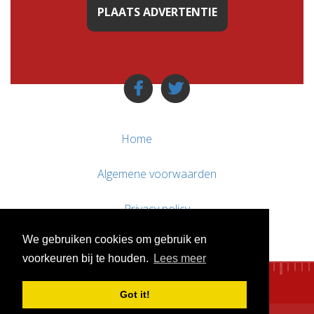
PLAATS ADVERTENTIE
Home
Algemene voorwaarden
Privacy policy
We gebruiken cookies om gebruik en
Contact / Support
voorkeuren bij te houden.
Lees meer
Got it!