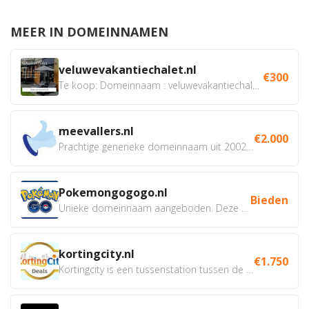
MEER IN DOMEINNAMEN
veluwevakantiechalet.nl
€300
Te koop: Domeinnaam : veluwevakantiechalet.nl Bent u...
meevallers.nl
€2.000
Prachtige generieke domeinnaam uit 2002 eventueel met social...
Pokemongogogo.nl
Bieden
Unieke domeinnaam aangeboden. Deze Domeinnamen hebben...
kortingcity.nl
€1.750
Kortingcity is een tussenstation tussen de winkelier,...