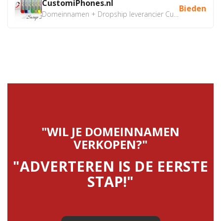
CustomiPhones.nl
Bieden
Domeinnamen + Dropship leverancier CustomiPhones.nl €350...
"WIL JE DOMEINNAMEN
VERKOPEN?"
"ADVERTEREN IS DE EERSTE
STAP!"