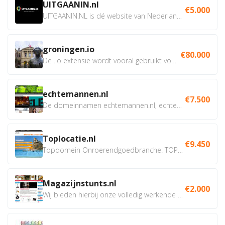
UITGAANIN.nl
€5.000
UITGAANIN.NL is dé website van Nederland waarop jij...
groningen.io
€80.000
De .io extensie wordt vooral gebruikt voor innovatie, bio en...
echtemannen.nl
€7.500
De domeinnamen echtemannen.nl, echtemannen.be en...
Toplocatie.nl
€9.450
Topdomein Onroerendgoedbranche: TOPLOCATIE.nl Betreft:...
Magazijnstunts.nl
€2.000
Wij bieden hierbij onze volledig werkende webshop aan ivm...