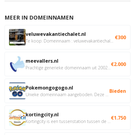
MEER IN DOMEINNAMEN
veluwevakantiechalet.nl
€300
Te koop: Domeinnaam : veluwevakantiechalet.nl Bent u...
meevallers.nl
€2.000
Prachtige generieke domeinnaam uit 2002 eventueel met social...
Pokemongogogo.nl
Bieden
Unieke domeinnaam aangeboden. Deze Domeinnamen hebben...
kortingcity.nl
€1.750
Kortingcity is een tussenstation tussen de winkelier,...