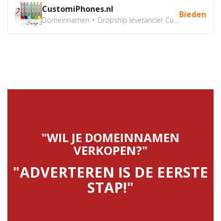
CustomiPhones.nl
Bieden
Domeinnamen + Dropship leverancier CustomiPhones.nl €350...
"WIL JE DOMEINNAMEN
VERKOPEN?"
"ADVERTEREN IS DE EERSTE
STAP!"