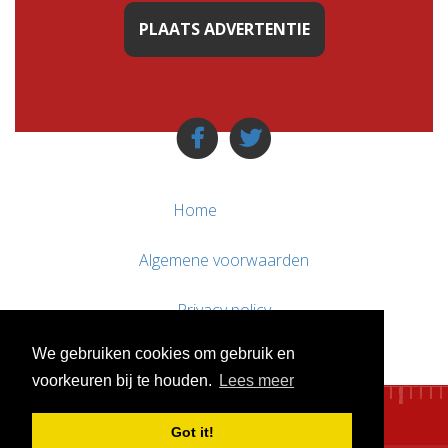
PLAATS ADVERTENTIE
Home
Algemene voorwaarden
Privacy policy
We gebruiken cookies om gebruik en
Contact / Support
voorkeuren bij te houden.
Lees meer
Got it!