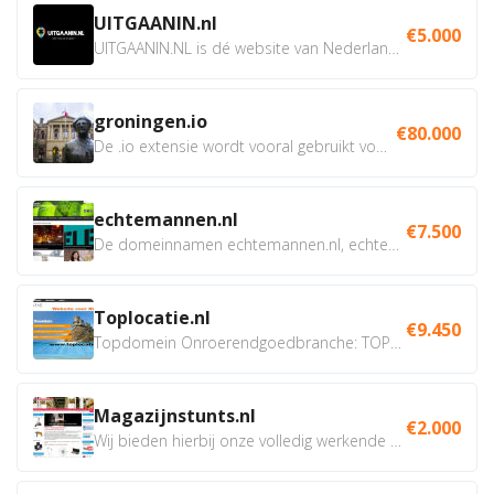
UITGAANIN.nl
€5.000
UITGAANIN.NL is dé website van Nederland waarop jij...
groningen.io
€80.000
De .io extensie wordt vooral gebruikt voor innovatie, bio en...
echtemannen.nl
€7.500
De domeinnamen echtemannen.nl, echtemannen.be en...
Toplocatie.nl
€9.450
Topdomein Onroerendgoedbranche: TOPLOCATIE.nl Betreft:...
Magazijnstunts.nl
€2.000
Wij bieden hierbij onze volledig werkende webshop aan ivm...