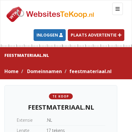
T
o
g
g
l
INLOGGEN
PLAATS ADVERTENTIE
e
n
a
FEESTMATERIAAL.NL
v
i
Home
Domeinnamen
feestmateriaal.nl
g
a
t
i
TE KOOP
o
FEESTMATERIAAL.NL
n
Extensie
.NL
Lengte
17 tekens