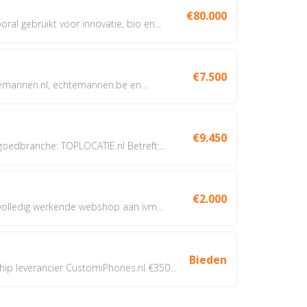
€80.000
oral gebruikt voor innovatie, bio en...
€7.500
annen.nl, echtemannen.be en...
€9.450
dbranche: TOPLOCATIE.nl Betreft:...
€2.000
 volledig werkende webshop aan ivm...
Bieden
 leverancier CustomiPhones.nl €350...