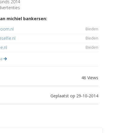
sinds 2014
vertenties
an michiel bankersen:
room.nl
Bieden
selfie.nl
Bieden
e.nl
Bieden
lle
46 Views
Geplaatst op 29-10-2014