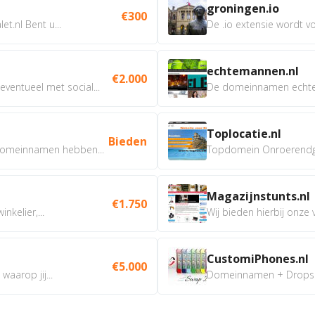
groningen.io
€300
t.nl Bent u...
De .io extensie wordt vo
echtemannen.nl
€2.000
ventueel met social...
De domeinnamen echtem
Toplocatie.nl
Bieden
omeinnamen hebben...
Topdomein Onroerendgoe
Magazijnstunts.nl
€1.750
nkelier,...
Wij bieden hierbij onze
CustomiPhones.nl
€5.000
aarop jij...
Domeinnamen + Dropship