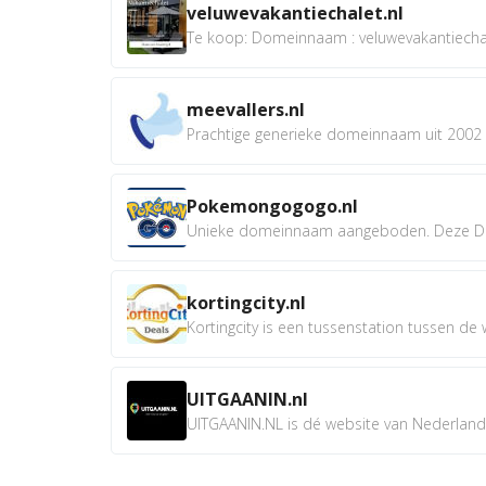
veluwevakantiechalet.nl
Te koop: Domeinnaam : veluwevakantiechale
meevallers.nl
Prachtige generieke domeinnaam uit 2002 e
Pokemongogogo.nl
Unieke domeinnaam aangeboden. Deze D
kortingcity.nl
Kortingcity is een tussenstation tussen de wi
UITGAANIN.nl
UITGAANIN.NL is dé website van Nederland w