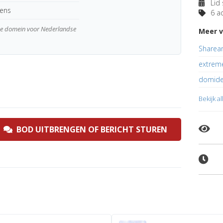
Lid 
kens
6 ad
wde domein voor Nederlandse
Meer v
Sharea
extreme
domide
Bekijk a
BOD UITBRENGEN OF BERICHT STUREN