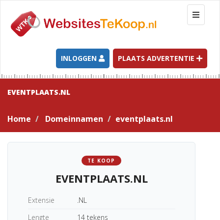
T
o
g
g
l
INLOGGEN
PLAATS ADVERTENTIE
e
n
a
EVENTPLAATS.NL
v
i
Home
Domeinnamen
eventplaats.nl
g
a
t
i
TE KOOP
o
EVENTPLAATS.NL
n
Extensie
.NL
Lengte
14 tekens