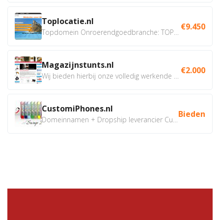
Toplocatie.nl
€9.450
Topdomein Onroerendgoedbranche: TOPLOCATIE.nl Betreft:...
Magazijnstunts.nl
€2.000
Wij bieden hierbij onze volledig werkende webshop aan ivm...
CustomiPhones.nl
Bieden
Domeinnamen + Dropship leverancier CustomiPhones.nl €350...