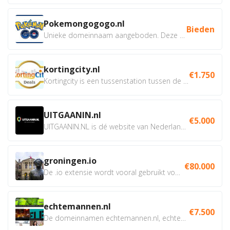
Pokemongogogo.nl
Bieden
Unieke domeinnaam aangeboden. Deze Domeinnamen hebben...
kortingcity.nl
€1.750
Kortingcity is een tussenstation tussen de winkelier,...
UITGAANIN.nl
€5.000
UITGAANIN.NL is dé website van Nederland waarop jij...
groningen.io
€80.000
De .io extensie wordt vooral gebruikt voor innovatie, bio en...
echtemannen.nl
€7.500
De domeinnamen echtemannen.nl, echtemannen.be en...