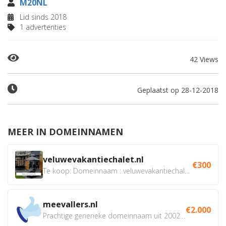
M20NL
Lid sinds 2018
1 advertenties
42 Views
Geplaatst op 28-12-2018
MEER IN DOMEINNAMEN
veluwevakantiechalet.nl
€300
Te koop: Domeinnaam : veluwevakantiechalet.nl Bent u...
meevallers.nl
€2.000
Prachtige generieke domeinnaam uit 2002 eventueel met social...