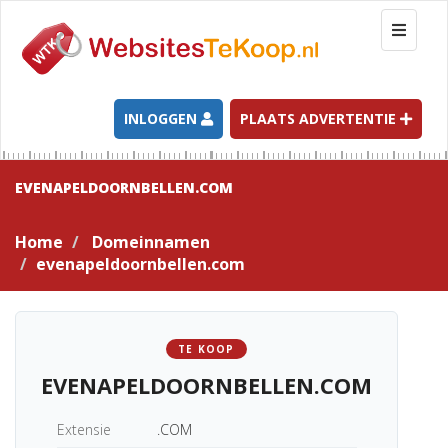
T
o
g
g
l
INLOGGEN
PLAATS ADVERTENTIE
e
n
a
EVENAPELDOORNBELLEN.COM
v
i
Home
Domeinnamen
g
evenapeldoornbellen.com
a
t
i
o
TE KOOP
n
EVENAPELDOORNBELLEN.COM
Extensie
.COM