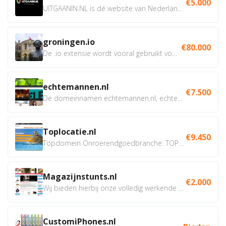
€5.000
UITGAANIN.NL is dé website van Nederland waarop jij...
groningen.io
€80.000
De .io extensie wordt vooral gebruikt voor innovatie, bio en...
echtemannen.nl
€7.500
De domeinnamen echtemannen.nl, echtemannen.be en...
Toplocatie.nl
€9.450
Topdomein Onroerendgoedbranche: TOPLOCATIE.nl Betreft:...
Magazijnstunts.nl
€2.000
Wij bieden hierbij onze volledig werkende webshop aan ivm...
CustomiPhones.nl