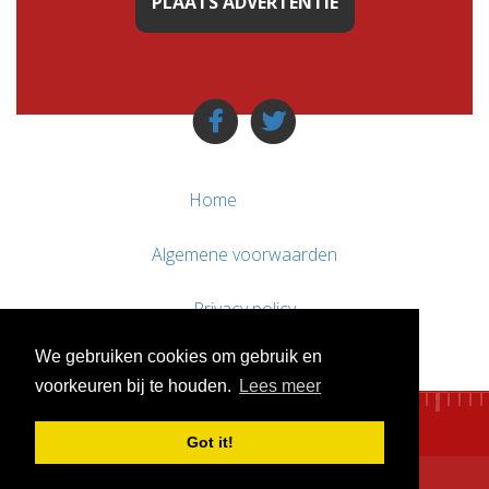
PLAATS ADVERTENTIE
Home
Algemene voorwaarden
Privacy policy
We gebruiken cookies om gebruik en
Contact / Support
voorkeuren bij te houden.
Lees meer
Got it!
© WebsitesTeKoop.nl 2010 - 2026