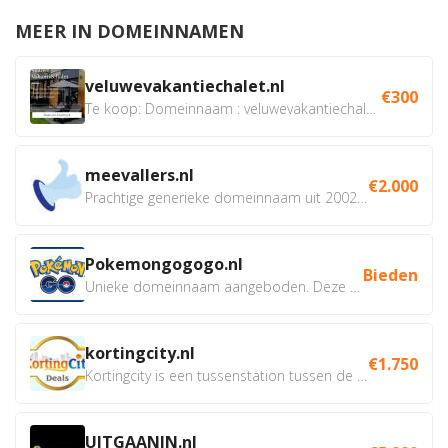
MEER IN DOMEINNAMEN
veluwevakantiechalet.nl
€300
Te koop: Domeinnaam : veluwevakantiechalet.nl Bent u...
meevallers.nl
€2.000
Prachtige generieke domeinnaam uit 2002 eventueel met social...
Pokemongogogo.nl
Bieden
Unieke domeinnaam aangeboden. Deze Domeinnamen hebben...
kortingcity.nl
€1.750
Kortingcity is een tussenstation tussen de winkelier,...
UITGAANIN.nl