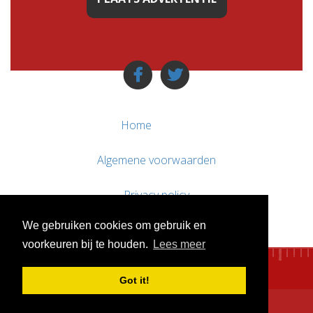
Home
Algemene voorwaarden
Privacy policy
We gebruiken cookies om gebruik en
Contact / Support
voorkeuren bij te houden.
Lees meer
Got it!
© WebsitesTeKoop.nl 2010 - 2026