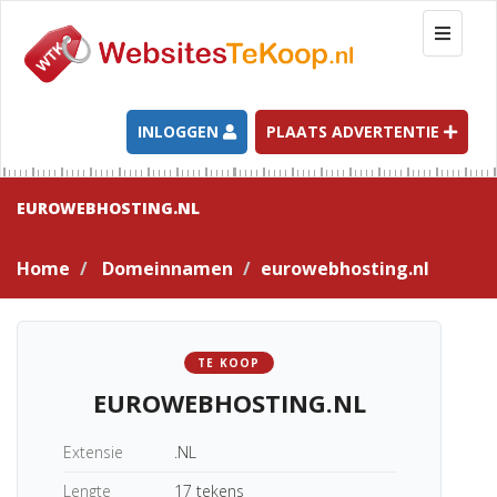
T
o
g
g
l
INLOGGEN
PLAATS ADVERTENTIE
e
n
a
EUROWEBHOSTING.NL
v
i
Home
Domeinnamen
eurowebhosting.nl
g
a
t
i
TE KOOP
o
EUROWEBHOSTING.NL
n
Extensie
.NL
Lengte
17 tekens