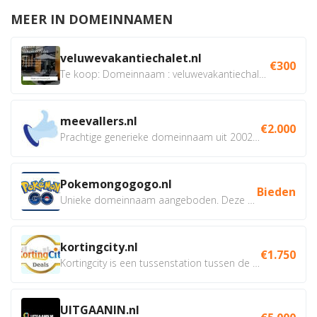
MEER IN DOMEINNAMEN
veluwevakantiechalet.nl
€300
Te koop: Domeinnaam : veluwevakantiechalet.nl Bent u...
meevallers.nl
€2.000
Prachtige generieke domeinnaam uit 2002 eventueel met social...
Pokemongogogo.nl
Bieden
Unieke domeinnaam aangeboden. Deze Domeinnamen hebben...
kortingcity.nl
€1.750
Kortingcity is een tussenstation tussen de winkelier,...
UITGAANIN.nl