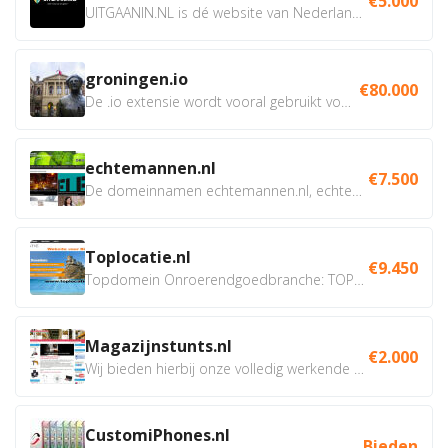
€5.000
UITGAANIN.NL is dé website van Nederland waarop jij...
groningen.io
€80.000
De .io extensie wordt vooral gebruikt voor innovatie, bio en...
echtemannen.nl
€7.500
De domeinnamen echtemannen.nl, echtemannen.be en...
Toplocatie.nl
€9.450
Topdomein Onroerendgoedbranche: TOPLOCATIE.nl Betreft:...
Magazijnstunts.nl
€2.000
Wij bieden hierbij onze volledig werkende webshop aan ivm...
CustomiPhones.nl
Bieden