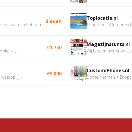
Toplocatie.nl
Bieden
omeinnamen hebben...
Topdomein Onroerendgoe
Magazijnstunts.nl
€1.750
nkelier,...
Wij bieden hierbij onze
CustomiPhones.nl
€5.000
aarop jij...
Domeinnamen + Dropship