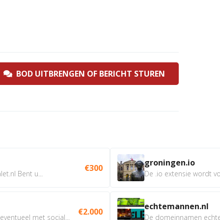
BOD UITBRENGEN OF BERICHT STUREN
groningen.io
€300
t.nl Bent u...
De .io extensie wordt vo
echtemannen.nl
€2.000
ventueel met social...
De domeinnamen echtem