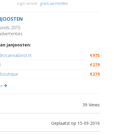
Login vereist ·
gratis aanmelden
NJOOSTEN
sinds 2015
dvertenties
an janjoosten:
drocannabinol.nl
€975
l
€279
.boutique
€279
lle
39 Views
Geplaatst op 15-09-2016