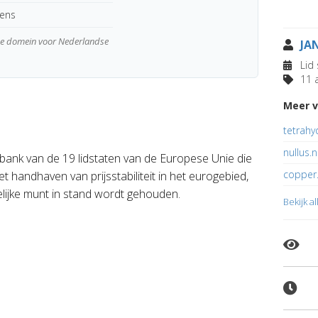
kens
wde domein voor Nederlandse
JA
Lid 
11 a
Meer v
tetrahy
nullus.n
bank van de 19 lidstaten van de Europese Unie die
copper
 handhaven van prijsstabiliteit in het eurogebied,
ijke munt in stand wordt gehouden.
Bekijk a