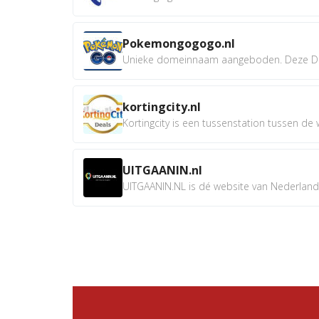
Pokemongogogo.nl
Unieke domeinnaam aangeboden. Deze D
kortingcity.nl
Kortingcity is een tussenstation tussen de wi
UITGAANIN.nl
UITGAANIN.NL is dé website van Nederland w