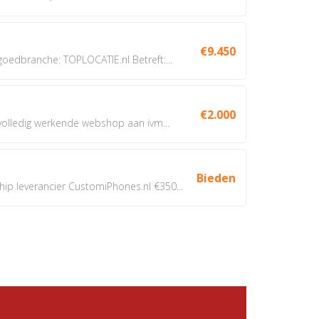
€9.450
dbranche: TOPLOCATIE.nl Betreft:...
€2.000
 volledig werkende webshop aan ivm...
Bieden
 leverancier CustomiPhones.nl €350...