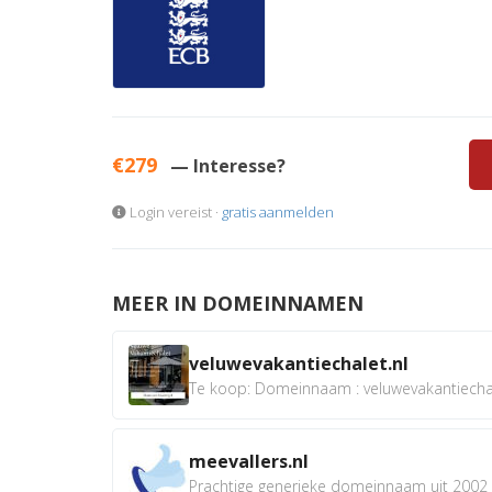
€279
— Interesse?
Login vereist ·
gratis aanmelden
MEER IN DOMEINNAMEN
veluwevakantiechalet.nl
Te koop: Domeinnaam : veluwevakantiechale
meevallers.nl
Prachtige generieke domeinnaam uit 2002 e