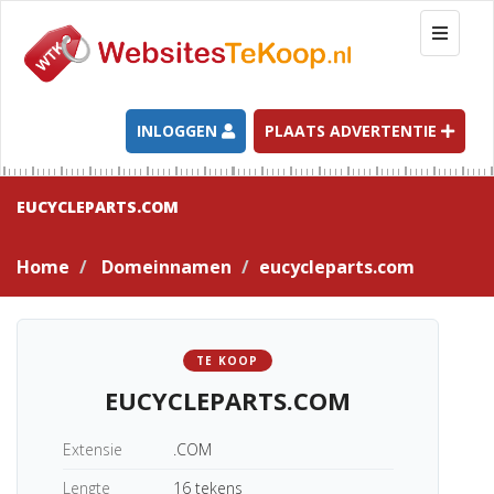
T
o
g
g
l
INLOGGEN
PLAATS ADVERTENTIE
e
n
a
EUCYCLEPARTS.COM
v
i
Home
Domeinnamen
eucycleparts.com
g
a
t
i
TE KOOP
o
EUCYCLEPARTS.COM
n
Extensie
.COM
Lengte
16 tekens