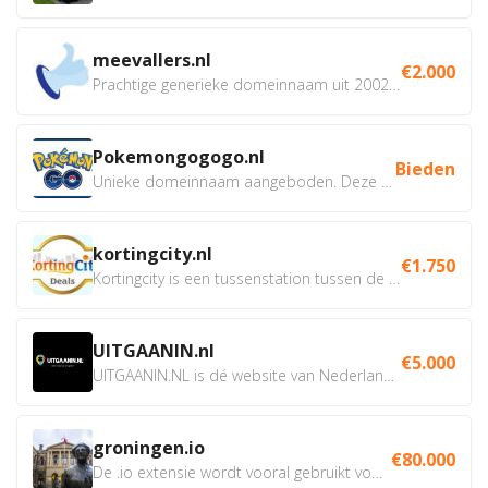
meevallers.nl
€2.000
Prachtige generieke domeinnaam uit 2002 eventueel met social...
Pokemongogogo.nl
Bieden
Unieke domeinnaam aangeboden. Deze Domeinnamen hebben...
kortingcity.nl
€1.750
Kortingcity is een tussenstation tussen de winkelier,...
UITGAANIN.nl
€5.000
UITGAANIN.NL is dé website van Nederland waarop jij...
groningen.io
€80.000
De .io extensie wordt vooral gebruikt voor innovatie, bio en...