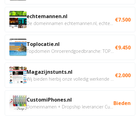
echtemannen.nl
€7.500
De domeinnamen echtemannen.nl, echtemannen.be en...
Toplocatie.nl
€9.450
Topdomein Onroerendgoedbranche: TOPLOCATIE.nl Betreft:...
Magazijnstunts.nl
€2.000
Wij bieden hierbij onze volledig werkende webshop aan ivm...
CustomiPhones.nl
Bieden
Domeinnamen + Dropship leverancier CustomiPhones.nl €350...