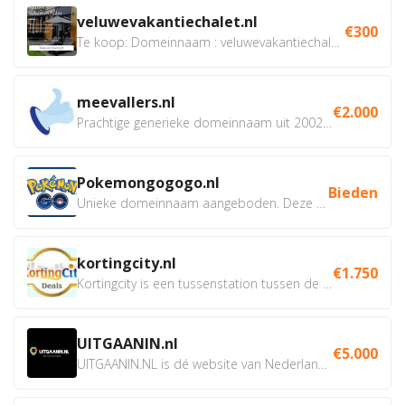
veluwevakantiechalet.nl
€300
Te koop: Domeinnaam : veluwevakantiechalet.nl Bent u...
meevallers.nl
€2.000
Prachtige generieke domeinnaam uit 2002 eventueel met social...
Pokemongogogo.nl
Bieden
Unieke domeinnaam aangeboden. Deze Domeinnamen hebben...
kortingcity.nl
€1.750
Kortingcity is een tussenstation tussen de winkelier,...
UITGAANIN.nl
€5.000
UITGAANIN.NL is dé website van Nederland waarop jij...