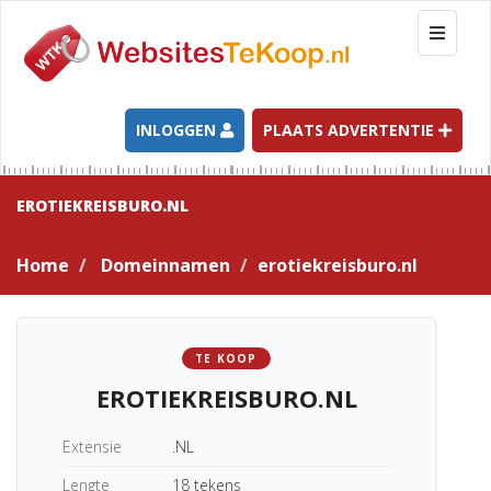
T
o
g
g
l
INLOGGEN
PLAATS ADVERTENTIE
e
n
a
EROTIEKREISBURO.NL
v
i
Home
Domeinnamen
erotiekreisburo.nl
g
a
t
i
TE KOOP
o
EROTIEKREISBURO.NL
n
Extensie
.NL
Lengte
18 tekens