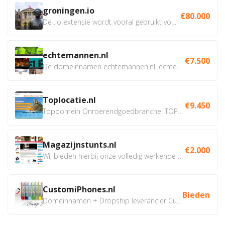
groningen.io
€80.000
De .io extensie wordt vooral gebruikt voor innovatie, bio en...
echtemannen.nl
€7.500
De domeinnamen echtemannen.nl, echtemannen.be en...
Toplocatie.nl
€9.450
Topdomein Onroerendgoedbranche: TOPLOCATIE.nl Betreft:...
Magazijnstunts.nl
€2.000
Wij bieden hierbij onze volledig werkende webshop aan ivm...
CustomiPhones.nl
Bieden
Domeinnamen + Dropship leverancier CustomiPhones.nl €350...