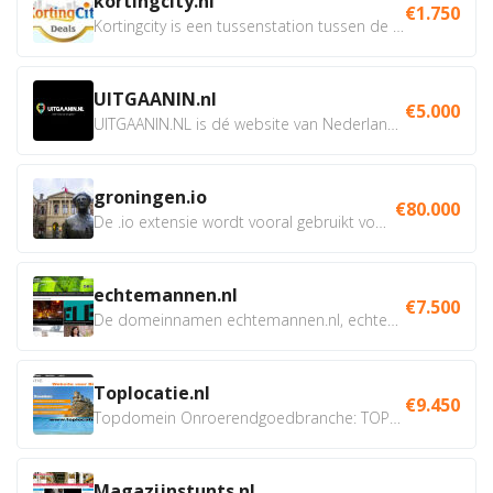
kortingcity.nl
€1.750
Kortingcity is een tussenstation tussen de winkelier,...
UITGAANIN.nl
€5.000
UITGAANIN.NL is dé website van Nederland waarop jij...
groningen.io
€80.000
De .io extensie wordt vooral gebruikt voor innovatie, bio en...
echtemannen.nl
€7.500
De domeinnamen echtemannen.nl, echtemannen.be en...
Toplocatie.nl
€9.450
Topdomein Onroerendgoedbranche: TOPLOCATIE.nl Betreft:...
Magazijnstunts.nl