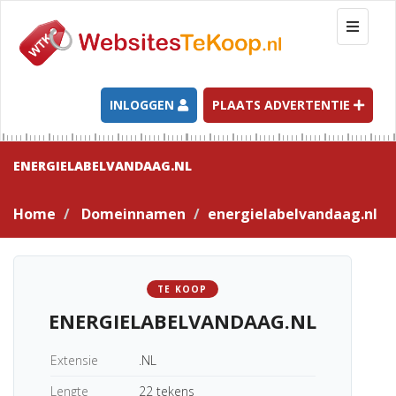
T
o
g
g
l
INLOGGEN
PLAATS ADVERTENTIE
e
n
a
ENERGIELABELVANDAAG.NL
v
i
Home
Domeinnamen
energielabelvandaag.nl
g
a
t
i
TE KOOP
o
ENERGIELABELVANDAAG.NL
n
Extensie
.NL
Lengte
22 tekens