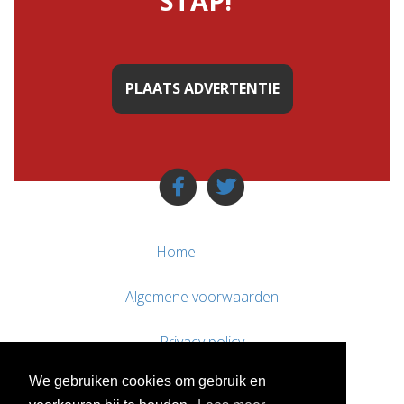
STAP!"
PLAATS ADVERTENTIE
Home
Algemene voorwaarden
Privacy policy
We gebruiken cookies om gebruik en
Contact / Support