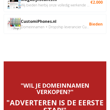
€2.000
Wij bieden hierbij onze volledig werkende webshop aan ivm...
CustomiPhones.nl
Bieden
Domeinnamen + Dropship leverancier CustomiPhones.nl €350...
"WIL JE DOMEINNAMEN
VERKOPEN?"
"ADVERTEREN IS DE EERSTE