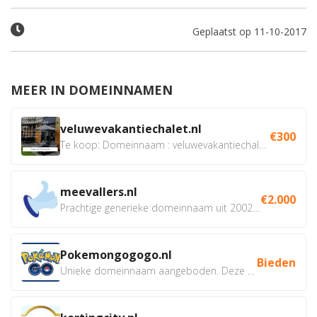
Geplaatst op 11-10-2017
MEER IN DOMEINNAMEN
veluwevakantiechalet.nl
€300
Te koop: Domeinnaam : veluwevakantiechalet.nl Bent u...
meevallers.nl
€2.000
Prachtige generieke domeinnaam uit 2002 eventueel met social...
Pokemongogogo.nl
Bieden
Unieke domeinnaam aangeboden. Deze Domeinnamen hebben...