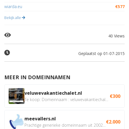
wiarda.eu
€577
Bekijk alle
40 Views
Geplaatst op 01-07-2015
MEER IN DOMEINNAMEN
veluwevakantiechalet.nl
€300
Te koop: Domeinnaam : veluwevakantiechalet.nl Bent u...
meevallers.nl
€2.000
Prachtige generieke domeinnaam uit 2002 eventueel met social...