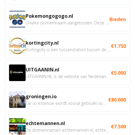
Pokemongogogo.nl
Bieden
Unieke domeinnaam aangeboden. Deze Domeinnamen hebben...
kortingcity.nl
€1.750
Kortingcity is een tussenstation tussen de winkelier,...
UITGAANIN.nl
€5.000
UITGAANIN.NL is dé website van Nederland waarop jij...
groningen.io
€80.000
De .io extensie wordt vooral gebruikt voor innovatie, bio en...
echtemannen.nl
€7.500
De domeinnamen echtemannen.nl, echtemannen.be en...