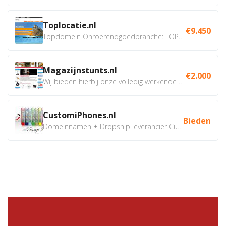
Toplocatie.nl
€9.450
Topdomein Onroerendgoedbranche: TOPLOCATIE.nl Betreft:...
Magazijnstunts.nl
€2.000
Wij bieden hierbij onze volledig werkende webshop aan ivm...
CustomiPhones.nl
Bieden
Domeinnamen + Dropship leverancier CustomiPhones.nl €350...