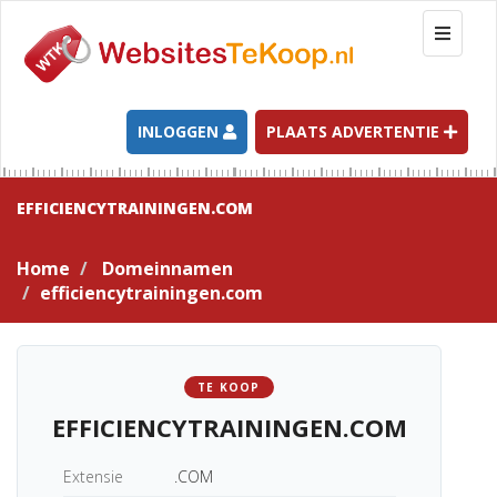
T
o
g
g
l
INLOGGEN
PLAATS ADVERTENTIE
e
n
a
EFFICIENCYTRAININGEN.COM
v
i
Home
Domeinnamen
g
efficiencytrainingen.com
a
t
i
o
TE KOOP
n
EFFICIENCYTRAININGEN.COM
Extensie
.COM