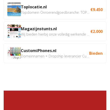
Toplocatie.nl
€9.450
Topdomein Onroerendgoedbranche: TOPLOCATIE.nl Betreft:...
Magazijnstunts.nl
€2.000
Wij bieden hierbij onze volledig werkende webshop aan ivm...
CustomiPhones.nl
Bieden
Domeinnamen + Dropship leverancier CustomiPhones.nl €350...