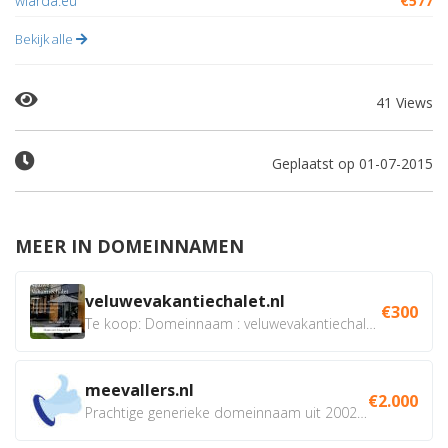
wiarda.eu
€577
Bekijk alle
41 Views
Geplaatst op 01-07-2015
MEER IN DOMEINNAMEN
veluwevakantiechalet.nl
€300
Te koop: Domeinnaam : veluwevakantiechalet.nl Bent u...
meevallers.nl
€2.000
Prachtige generieke domeinnaam uit 2002 eventueel met social...