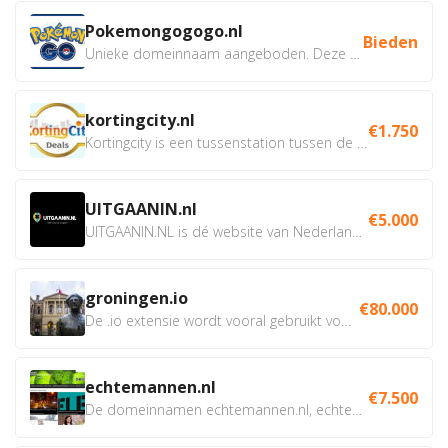
Pokemongogogo.nl
Bieden
Unieke domeinnaam aangeboden. Deze Domeinnamen hebben...
kortingcity.nl
€1.750
Kortingcity is een tussenstation tussen de winkelier,...
UITGAANIN.nl
€5.000
UITGAANIN.NL is dé website van Nederland waarop jij...
groningen.io
€80.000
De .io extensie wordt vooral gebruikt voor innovatie, bio en...
echtemannen.nl
€7.500
De domeinnamen echtemannen.nl, echtemannen.be en...