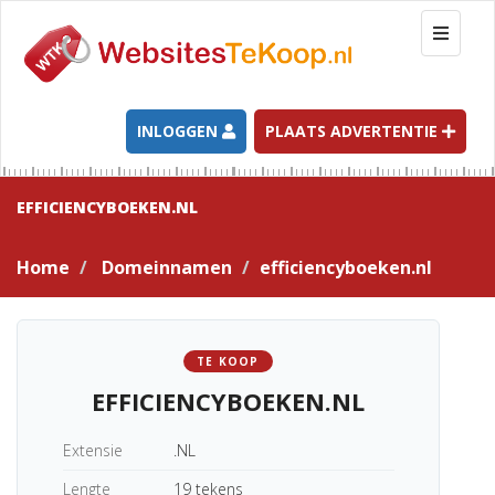
T
o
g
g
l
INLOGGEN
PLAATS ADVERTENTIE
e
n
a
EFFICIENCYBOEKEN.NL
v
i
Home
Domeinnamen
efficiencyboeken.nl
g
a
t
i
TE KOOP
o
EFFICIENCYBOEKEN.NL
n
Extensie
.NL
Lengte
19 tekens