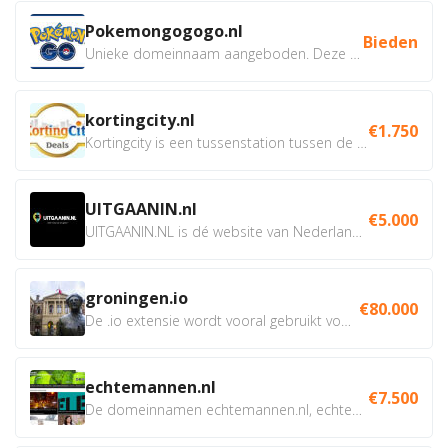
Pokemongogogo.nl
Bieden
Unieke domeinnaam aangeboden. Deze Domeinnamen hebben...
kortingcity.nl
€1.750
Kortingcity is een tussenstation tussen de winkelier,...
UITGAANIN.nl
€5.000
UITGAANIN.NL is dé website van Nederland waarop jij...
groningen.io
€80.000
De .io extensie wordt vooral gebruikt voor innovatie, bio en...
echtemannen.nl
€7.500
De domeinnamen echtemannen.nl, echtemannen.be en...