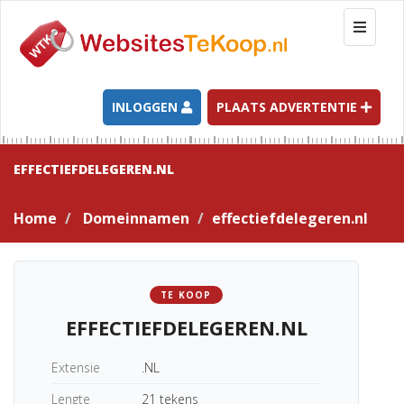
T
o
g
g
l
INLOGGEN
PLAATS ADVERTENTIE
e
n
a
EFFECTIEFDELEGEREN.NL
v
i
Home
Domeinnamen
effectiefdelegeren.nl
g
a
t
i
TE KOOP
o
EFFECTIEFDELEGEREN.NL
n
Extensie
.NL
Lengte
21 tekens