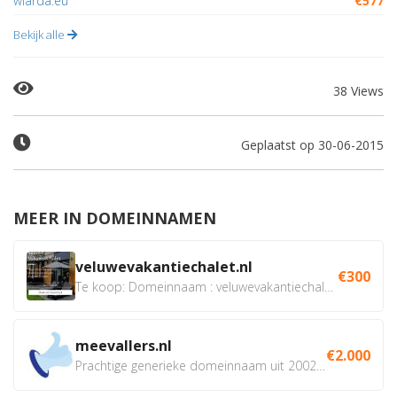
wiarda.eu
€577
Bekijk alle
38 Views
Geplaatst op 30-06-2015
MEER IN DOMEINNAMEN
veluwevakantiechalet.nl
€300
Te koop: Domeinnaam : veluwevakantiechalet.nl Bent u...
meevallers.nl
€2.000
Prachtige generieke domeinnaam uit 2002 eventueel met social...