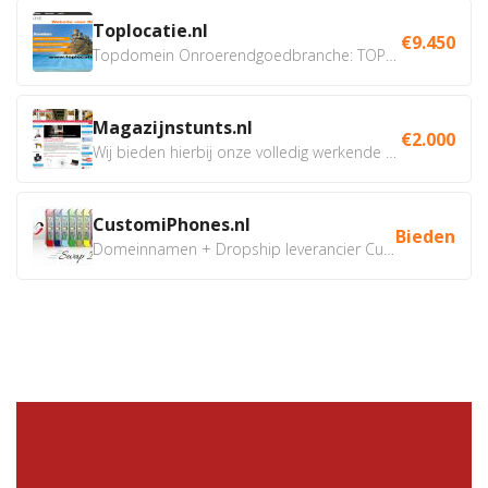
Toplocatie.nl
€9.450
Topdomein Onroerendgoedbranche: TOPLOCATIE.nl Betreft:...
Magazijnstunts.nl
€2.000
Wij bieden hierbij onze volledig werkende webshop aan ivm...
CustomiPhones.nl
Bieden
Domeinnamen + Dropship leverancier CustomiPhones.nl €350...