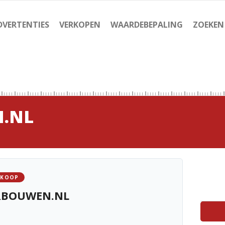
DVERTENTIES
VERKOPEN
WAARDEBEPALING
ZOEKEN
N.NL
 KOOP
ERBOUWEN.NL