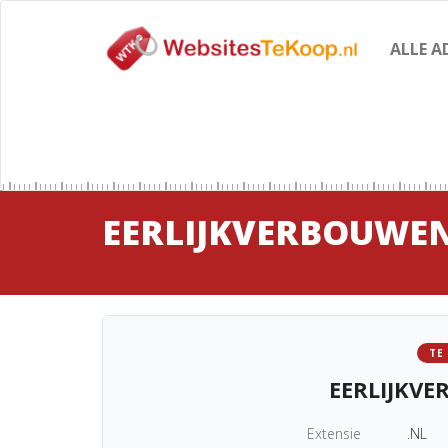
ALLE A
EERLIJKVERBOUWE
TE
EERLIJKV
Extensie
.NL