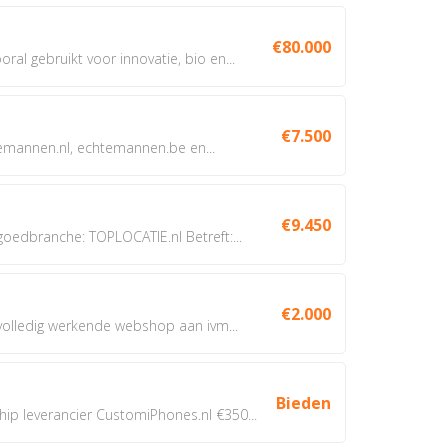
€80.000
oral gebruikt voor innovatie, bio en...
€7.500
annen.nl, echtemannen.be en...
€9.450
dbranche: TOPLOCATIE.nl Betreft:...
€2.000
 volledig werkende webshop aan ivm...
Bieden
 leverancier CustomiPhones.nl €350...