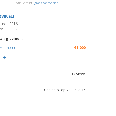
Login vereist ·
gratis aanmelden
OVINELI
sinds 2016
vertenties
an giovineli:
stunter.nl
€1.000
lle
37 Views
Geplaatst op 28-12-2016