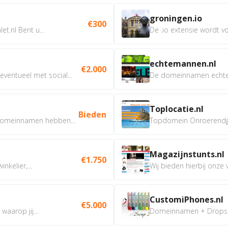
groningen.io
€300
t.nl Bent u...
De .io extensie wordt vo
echtemannen.nl
€2.000
ventueel met social...
De domeinnamen echtem
Toplocatie.nl
Bieden
omeinnamen hebben...
Topdomein Onroerendgoe
Magazijnstunts.nl
€1.750
nkelier,...
Wij bieden hierbij onze
CustomiPhones.nl
€5.000
aarop jij...
Domeinnamen + Dropship