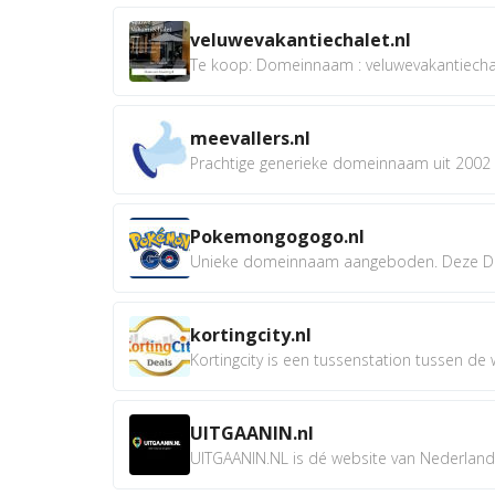
veluwevakantiechalet.nl
Te koop: Domeinnaam : veluwevakantiechale
meevallers.nl
Prachtige generieke domeinnaam uit 2002 e
Pokemongogogo.nl
Unieke domeinnaam aangeboden. Deze D
kortingcity.nl
Kortingcity is een tussenstation tussen de wi
UITGAANIN.nl
UITGAANIN.NL is dé website van Nederland w