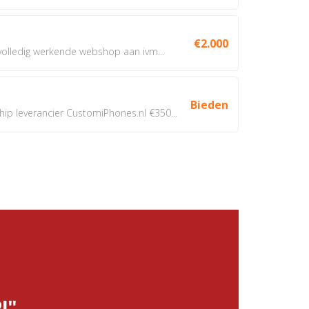
€2.000
 volledig werkende webshop aan ivm...
Bieden
 leverancier CustomiPhones.nl €350...
!"