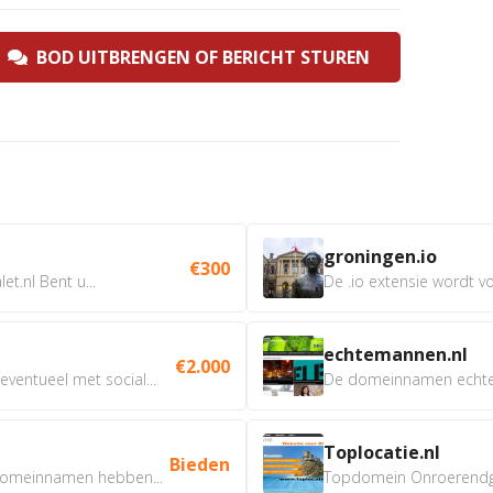
BOD UITBRENGEN OF BERICHT STUREN
groningen.io
€300
t.nl Bent u...
De .io extensie wordt vo
echtemannen.nl
€2.000
ventueel met social...
De domeinnamen echtem
Toplocatie.nl
Bieden
omeinnamen hebben...
Topdomein Onroerendgoe