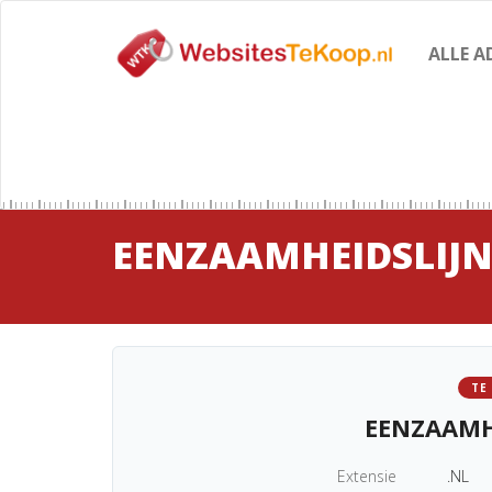
ALLE A
EENZAAMHEIDSLIJN
TE
EENZAAMH
Extensie
.NL