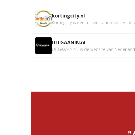
kortingcity.nl
Kortingcity is een tussenstation tussen de wi
UITGAANIN.nl
UITGAANIN.NL is dé website van Nederland w
"