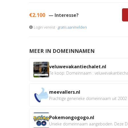
€2.100
— Interesse?
Login vereist ·
gratis aanmelden
MEER IN DOMEINNAMEN
veluwevakantiechalet.nl
Te koop: Domeinnaam : veluwevakantiechale
meevallers.nl
Prachtige generieke domeinnaam uit 2002 e
Pokemongogogo.nl
Unieke domeinnaam aangeboden. Deze D