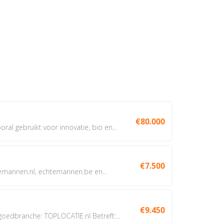
€80.000
oral gebruikt voor innovatie, bio en...
€7.500
annen.nl, echtemannen.be en...
€9.450
dbranche: TOPLOCATIE.nl Betreft:...