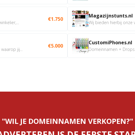
Magazijnstunts.nl
€1.750
nkelier,...
Wij bieden hierbij onze
CustomiPhones.nl
€5.000
aarop jij...
Domeinnamen + Dropship
"WIL JE DOMEINNAMEN VERKOPEN?"
ADVERTEREN IS DE EERSTE STAP