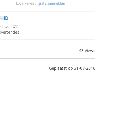
Login vereist ·
gratis aanmelden
HID
sinds 2015
vertenties
43 Views
Geplaatst op 31-07-2016