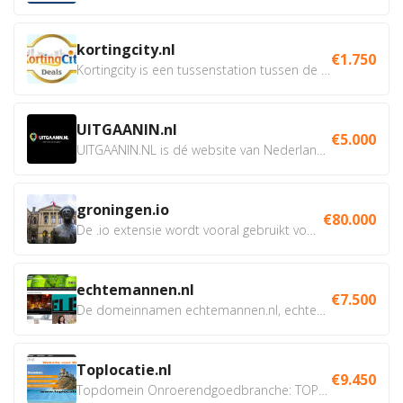
kortingcity.nl
€1.750
Kortingcity is een tussenstation tussen de winkelier,...
UITGAANIN.nl
€5.000
UITGAANIN.NL is dé website van Nederland waarop jij...
groningen.io
€80.000
De .io extensie wordt vooral gebruikt voor innovatie, bio en...
echtemannen.nl
€7.500
De domeinnamen echtemannen.nl, echtemannen.be en...
Toplocatie.nl
€9.450
Topdomein Onroerendgoedbranche: TOPLOCATIE.nl Betreft:...