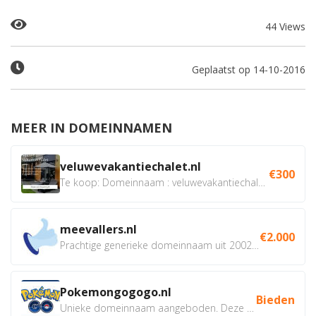
44 Views
Geplaatst op 14-10-2016
MEER IN DOMEINNAMEN
veluwevakantiechalet.nl
€300
Te koop: Domeinnaam : veluwevakantiechalet.nl Bent u...
meevallers.nl
€2.000
Prachtige generieke domeinnaam uit 2002 eventueel met social...
Pokemongogogo.nl
Bieden
Unieke domeinnaam aangeboden. Deze Domeinnamen hebben...