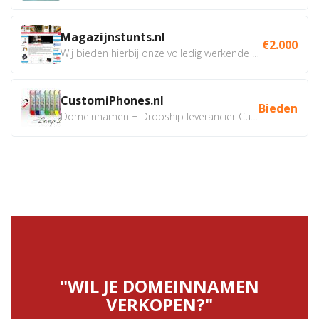
Magazijnstunts.nl
€2.000
Wij bieden hierbij onze volledig werkende webshop aan ivm...
CustomiPhones.nl
Bieden
Domeinnamen + Dropship leverancier CustomiPhones.nl €350...
"WIL JE DOMEINNAMEN
VERKOPEN?"