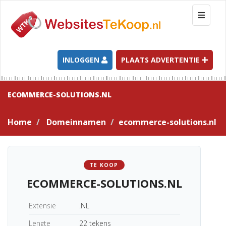
T
o
g
g
l
INLOGGEN
PLAATS ADVERTENTIE
e
n
a
ECOMMERCE-SOLUTIONS.NL
v
i
Home
Domeinnamen
ecommerce-solutions.nl
g
a
t
i
TE KOOP
o
ECOMMERCE-SOLUTIONS.NL
n
Extensie
.NL
Lengte
22 tekens