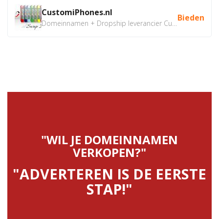
CustomiPhones.nl
Bieden
Domeinnamen + Dropship leverancier CustomiPhones.nl €350...
"WIL JE DOMEINNAMEN
VERKOPEN?"
"ADVERTEREN IS DE EERSTE
STAP!"