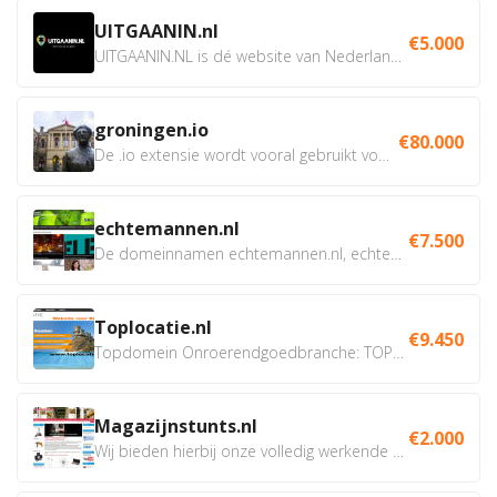
UITGAANIN.nl
€5.000
UITGAANIN.NL is dé website van Nederland waarop jij...
groningen.io
€80.000
De .io extensie wordt vooral gebruikt voor innovatie, bio en...
echtemannen.nl
€7.500
De domeinnamen echtemannen.nl, echtemannen.be en...
Toplocatie.nl
€9.450
Topdomein Onroerendgoedbranche: TOPLOCATIE.nl Betreft:...
Magazijnstunts.nl
€2.000
Wij bieden hierbij onze volledig werkende webshop aan ivm...