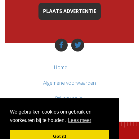
PLAATS ADVERTENTIE
Home
Algemene voorwaarden
Privacy policy
We gebruiken cookies om gebruik en
Contact / Support
voorkeuren bij te houden.
Lees meer
Got it!