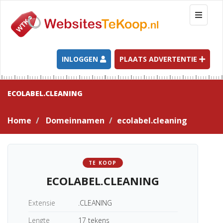
T
o
g
g
l
INLOGGEN
PLAATS ADVERTENTIE
e
n
a
ECOLABEL.CLEANING
v
i
Home
Domeinnamen
ecolabel.cleaning
g
a
t
i
TE KOOP
o
ECOLABEL.CLEANING
n
Extensie
.CLEANING
Lengte
17 tekens