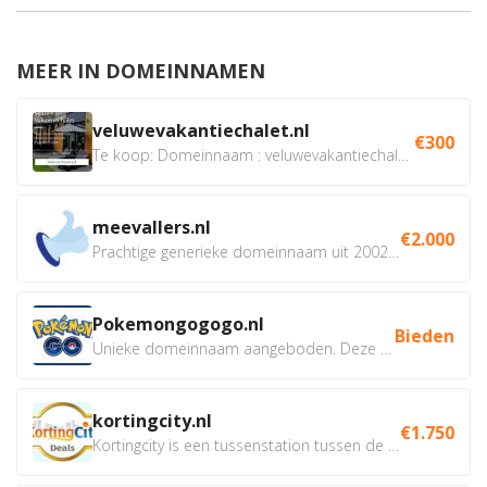
MEER IN DOMEINNAMEN
veluwevakantiechalet.nl
€300
Te koop: Domeinnaam : veluwevakantiechalet.nl Bent u...
meevallers.nl
€2.000
Prachtige generieke domeinnaam uit 2002 eventueel met social...
Pokemongogogo.nl
Bieden
Unieke domeinnaam aangeboden. Deze Domeinnamen hebben...
kortingcity.nl
€1.750
Kortingcity is een tussenstation tussen de winkelier,...