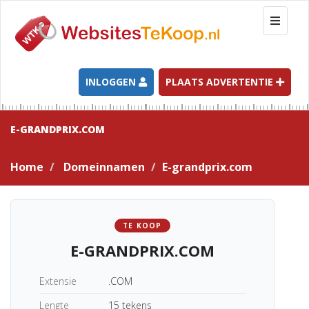
T
o
g
g
l
INLOGGEN
PLAATS ADVERTENTIE
e
n
a
E-GRANDPRIX.COM
v
i
Home
Domeinnamen
E-grandprix.com
g
a
t
i
TE KOOP
o
E-GRANDPRIX.COM
n
Extensie
.COM
Lengte
15 tekens