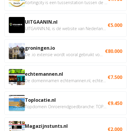
Kortingcity is een tussenstation tussen de winkelier,...
UITGAANIN.nl
€5.000
UITGAANIN.NL is dé website van Nederland waarop jij...
groningen.io
€80.000
De .io extensie wordt vooral gebruikt voor innovatie, bio en...
echtemannen.nl
€7.500
De domeinnamen echtemannen.nl, echtemannen.be en...
Toplocatie.nl
€9.450
Topdomein Onroerendgoedbranche: TOPLOCATIE.nl Betreft:...
Magazijnstunts.nl
€2.000