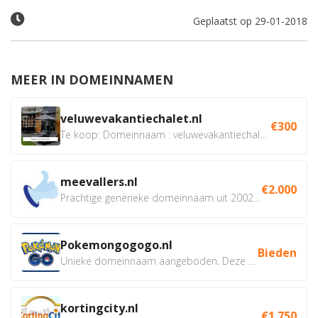
Geplaatst op 29-01-2018
MEER IN DOMEINNAMEN
veluwevakantiechalet.nl
€300
Te koop: Domeinnaam : veluwevakantiechalet.nl Bent u...
meevallers.nl
€2.000
Prachtige generieke domeinnaam uit 2002 eventueel met social...
Pokemongogogo.nl
Bieden
Unieke domeinnaam aangeboden. Deze Domeinnamen hebben...
kortingcity.nl
€1.750