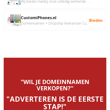
Wij bieden hierbij onze volledig werkende webshop aan ivm...
CustomiPhones.nl
Bieden
Domeinnamen + Dropship leverancier CustomiPhones.nl €350...
"WIL JE DOMEINNAMEN
VERKOPEN?"
"ADVERTEREN IS DE EERSTE
STAP!"