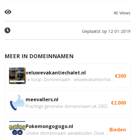
40 Views
Geplaatst op 12-01-2019
MEER IN DOMEINNAMEN
veluwevakantiechalet.nl
€300
Te koop: Domeinnaam : veluwevakantiechalet.nl Bent u...
meevallers.nl
€2.000
Prachtige generieke domeinnaam uit 2002 eventueel met social...
Pokemongogogo.nl
Bieden
Unieke domeinnaam aangeboden. Deze Domeinnamen hebben...