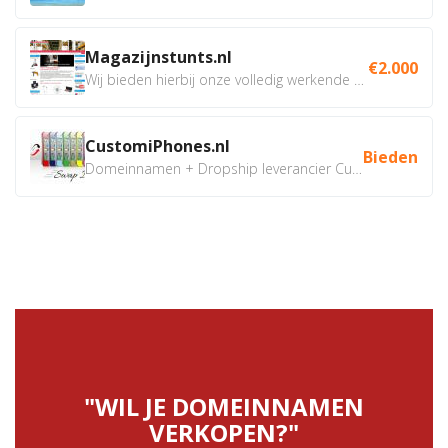
Magazijnstunts.nl
€2.000
Wij bieden hierbij onze volledig werkende webshop aan ivm...
CustomiPhones.nl
Bieden
Domeinnamen + Dropship leverancier CustomiPhones.nl €350...
"WIL JE DOMEINNAMEN
VERKOPEN?"