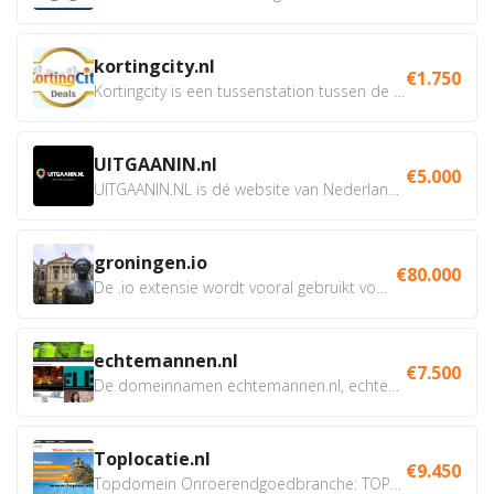
kortingcity.nl
€1.750
Kortingcity is een tussenstation tussen de winkelier,...
UITGAANIN.nl
€5.000
UITGAANIN.NL is dé website van Nederland waarop jij...
groningen.io
€80.000
De .io extensie wordt vooral gebruikt voor innovatie, bio en...
echtemannen.nl
€7.500
De domeinnamen echtemannen.nl, echtemannen.be en...
Toplocatie.nl
€9.450
Topdomein Onroerendgoedbranche: TOPLOCATIE.nl Betreft:...