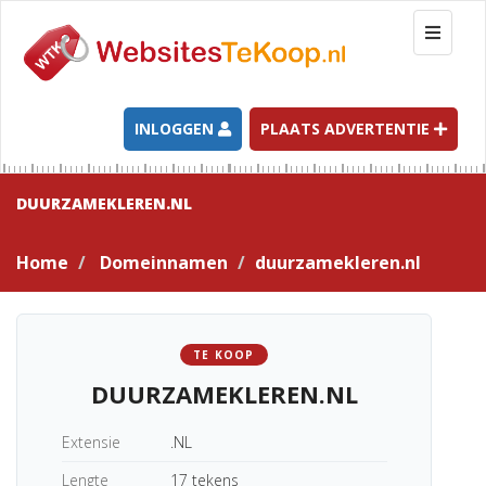
T
o
g
g
l
INLOGGEN
PLAATS ADVERTENTIE
e
n
a
DUURZAMEKLEREN.NL
v
i
Home
Domeinnamen
duurzamekleren.nl
g
a
t
i
TE KOOP
o
DUURZAMEKLEREN.NL
n
Extensie
.NL
Lengte
17 tekens