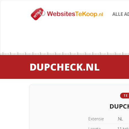
ALLE A
DUPCHECK.NL
TE
DUPC
Extensie
.NL
Lengte
11 te