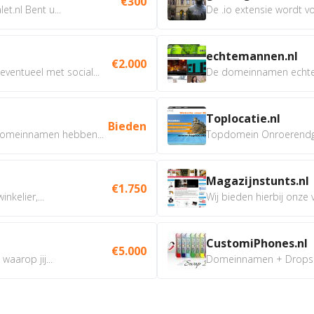
€300
t.nl Bent u...
De .io extensie wordt vo
echtemannen.nl
€2.000
ventueel met social...
De domeinnamen echtem
Toplocatie.nl
Bieden
omeinnamen hebben...
Topdomein Onroerendgoe
Magazijnstunts.nl
€1.750
nkelier,...
Wij bieden hierbij onze
CustomiPhones.nl
€5.000
aarop jij...
Domeinnamen + Dropship