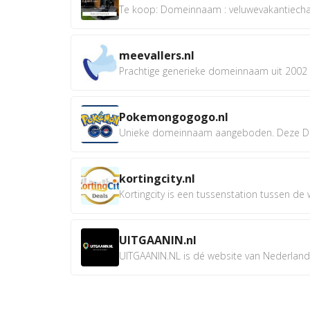
Te koop: Domeinnaam : veluwevakantiechale
meevallers.nl
Prachtige generieke domeinnaam uit 2002 e
Pokemongogogo.nl
Unieke domeinnaam aangeboden. Deze D
kortingcity.nl
Kortingcity is een tussenstation tussen de wi
UITGAANIN.nl
UITGAANIN.NL is dé website van Nederland w