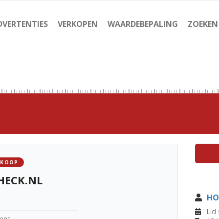
DVERTENTIES
VERKOPEN
WAARDEBEPALING
ZOEKEN
 KOOP
HECK.NL
HO
Lid 
kens