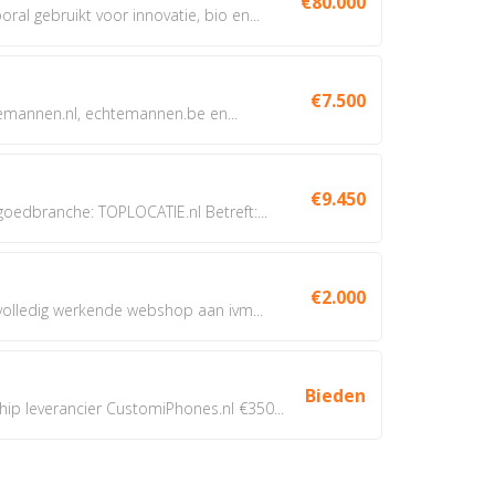
€80.000
oral gebruikt voor innovatie, bio en...
€7.500
annen.nl, echtemannen.be en...
€9.450
dbranche: TOPLOCATIE.nl Betreft:...
€2.000
 volledig werkende webshop aan ivm...
Bieden
 leverancier CustomiPhones.nl €350...