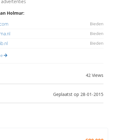
advertenties
an Holmur:
.com
Bieden
ma.nl
Bieden
ib.nl
Bieden
lle
42 Views
Geplaatst op 28-01-2015