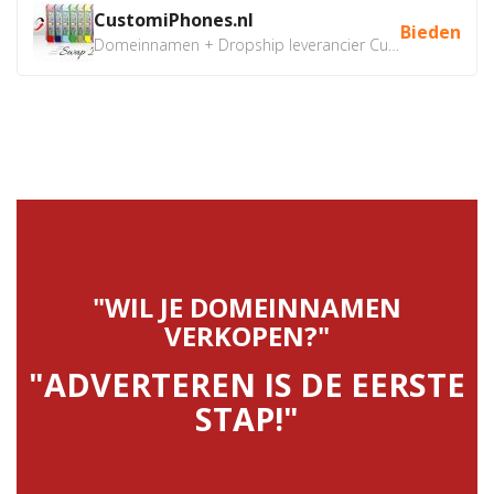
CustomiPhones.nl
Bieden
Domeinnamen + Dropship leverancier CustomiPhones.nl €350...
"WIL JE DOMEINNAMEN
VERKOPEN?"
"ADVERTEREN IS DE EERSTE
STAP!"