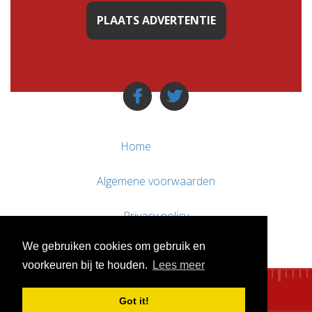
PLAATS ADVERTENTIE
Home
Algemene voorwaarden
Privacy policy
We gebruiken cookies om gebruik en
Contact / Support
voorkeuren bij te houden.
Lees meer
Got it!