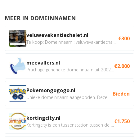
MEER IN DOMEINNAMEN
veluwevakantiechalet.nl
€300
Te koop: Domeinnaam : veluwevakantiechalet.nl Bent u...
meevallers.nl
€2.000
Prachtige generieke domeinnaam uit 2002 eventueel met social...
Pokemongogogo.nl
Bieden
Unieke domeinnaam aangeboden. Deze Domeinnamen hebben...
kortingcity.nl
€1.750
Kortingcity is een tussenstation tussen de winkelier,...