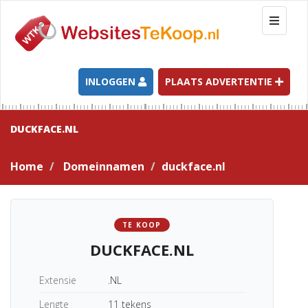
T
o
g
g
l
INLOGGEN
PLAATS ADVERTENTIE
e
n
a
DUCKFACE.NL
v
i
Home
Domeinnamen
duckface.nl
g
a
t
i
TE KOOP
o
DUCKFACE.NL
n
Extensie
.NL
Lengte
11 tekens