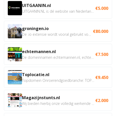
UITGAANIN.nl
€5.000
UITGAANIN.NL is dé website van Nederland waarop jij...
groningen.io
€80.000
De .io extensie wordt vooral gebruikt voor innovatie, bio en...
echtemannen.nl
€7.500
De domeinnamen echtemannen.nl, echtemannen.be en...
Toplocatie.nl
€9.450
Topdomein Onroerendgoedbranche: TOPLOCATIE.nl Betreft:...
Magazijnstunts.nl
€2.000
Wij bieden hierbij onze volledig werkende webshop aan ivm...