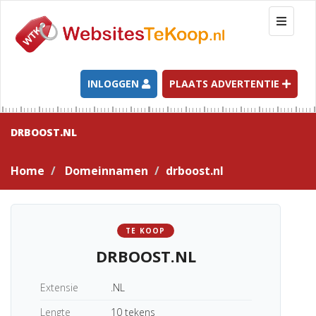
T
o
g
g
l
INLOGGEN
PLAATS ADVERTENTIE
e
n
a
DRBOOST.NL
v
i
Home
Domeinnamen
drboost.nl
g
a
t
i
TE KOOP
o
DRBOOST.NL
n
Extensie
.NL
Lengte
10 tekens