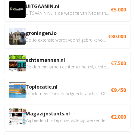
UITGAANIN.nl
€5.000
UITGAANIN.NL is dé website van Nederland waarop jij...
groningen.io
€80.000
De .io extensie wordt vooral gebruikt voor innovatie, bio en...
echtemannen.nl
€7.500
De domeinnamen echtemannen.nl, echtemannen.be en...
Toplocatie.nl
€9.450
Topdomein Onroerendgoedbranche: TOPLOCATIE.nl Betreft:...
Magazijnstunts.nl
€2.000
Wij bieden hierbij onze volledig werkende webshop aan ivm...