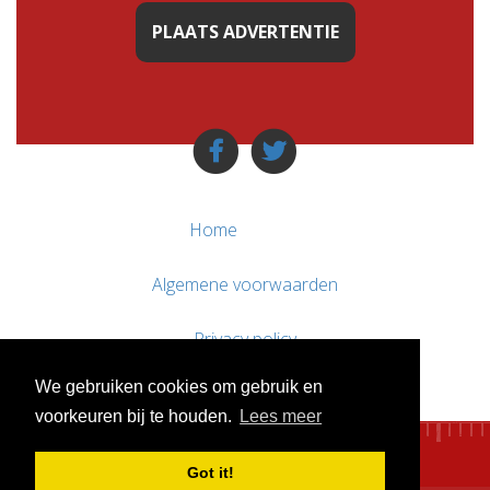
PLAATS ADVERTENTIE
Home
Algemene voorwaarden
Privacy policy
We gebruiken cookies om gebruik en
Contact / Support
voorkeuren bij te houden.
Lees meer
Got it!