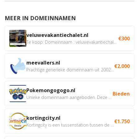
MEER IN DOMEINNAMEN
veluwevakantiechalet.nl
€300
Te koop: Domeinnaam : veluwevakantiechalet.nl Bent u...
meevallers.nl
€2.000
Prachtige generieke domeinnaam uit 2002 eventueel met social...
Pokemongogogo.nl
Bieden
Unieke domeinnaam aangeboden. Deze Domeinnamen hebben...
kortingcity.nl
€1.750
Kortingcity is een tussenstation tussen de winkelier,...