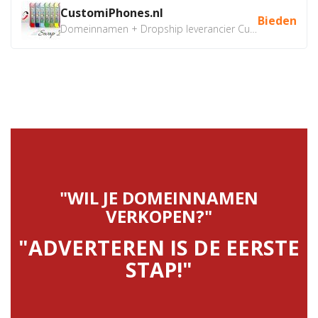
CustomiPhones.nl
Bieden
Domeinnamen + Dropship leverancier CustomiPhones.nl €350...
"WIL JE DOMEINNAMEN
VERKOPEN?"
"ADVERTEREN IS DE EERSTE
STAP!"