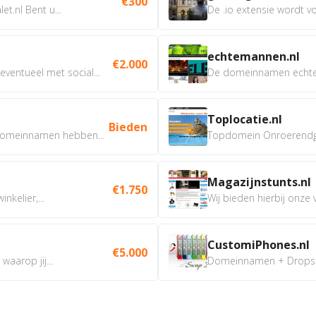
€300
t.nl Bent u...
De .io extensie wordt vo
echtemannen.nl
€2.000
ventueel met social...
De domeinnamen echtem
Toplocatie.nl
Bieden
omeinnamen hebben...
Topdomein Onroerendgoe
Magazijnstunts.nl
€1.750
nkelier,...
Wij bieden hierbij onze
CustomiPhones.nl
€5.000
aarop jij...
Domeinnamen + Dropship