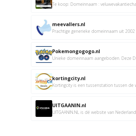
Te koop: Domeinnaam : veluwevakantiechale
meevallers.nl
Prachtige generieke domeinnaam uit 2002 e
Pokemongogogo.nl
Unieke domeinnaam aangeboden. Deze D
kortingcity.nl
Kortingcity is een tussenstation tussen de wi
UITGAANIN.nl
UITGAANIN.NL is dé website van Nederland w