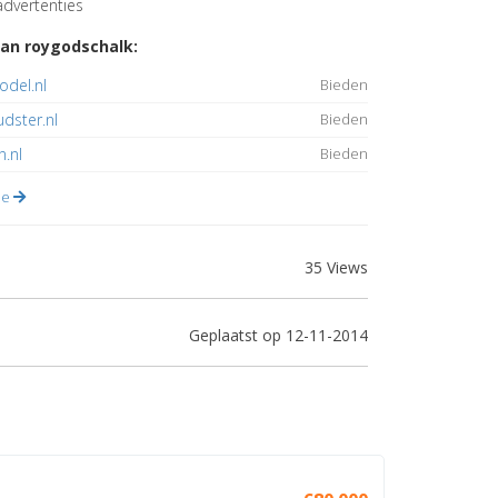
dvertenties
an roygodschalk:
del.nl
Bieden
dster.nl
Bieden
n.nl
Bieden
lle
35 Views
Geplaatst op 12-11-2014