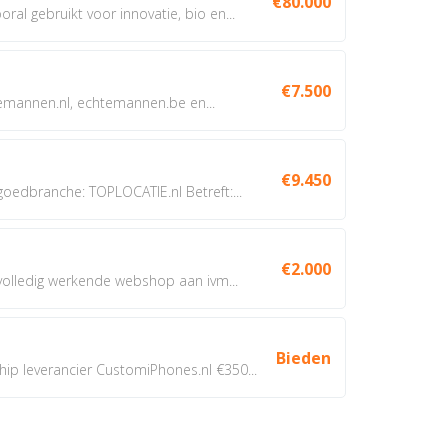
€80.000
oral gebruikt voor innovatie, bio en...
€7.500
annen.nl, echtemannen.be en...
€9.450
dbranche: TOPLOCATIE.nl Betreft:...
€2.000
 volledig werkende webshop aan ivm...
Bieden
 leverancier CustomiPhones.nl €350...