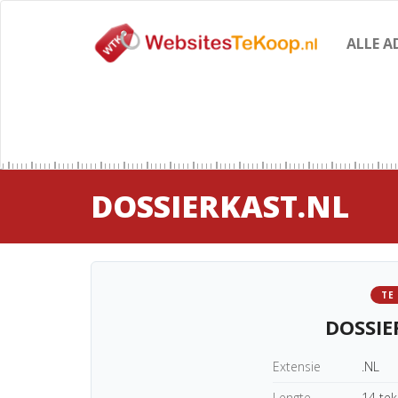
ALLE A
DOSSIERKAST.NL
TE
DOSSIE
Extensie
.NL
Lengte
14 te