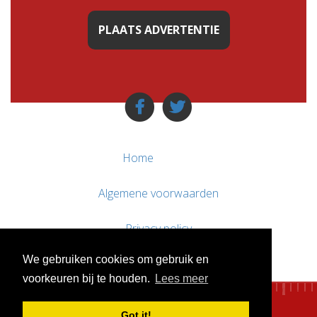
PLAATS ADVERTENTIE
Home
Algemene voorwaarden
Privacy policy
We gebruiken cookies om gebruik en
Contact / Support
voorkeuren bij te houden.
Lees meer
Got it!