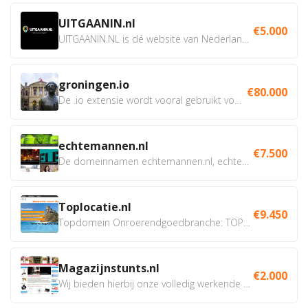
UITGAANIN.nl
€5.000
UITGAANIN.NL is dé website van Nederland waarop jij...
groningen.io
€80.000
De .io extensie wordt vooral gebruikt voor innovatie, bio en...
echtemannen.nl
€7.500
De domeinnamen echtemannen.nl, echtemannen.be en...
Toplocatie.nl
€9.450
Topdomein Onroerendgoedbranche: TOPLOCATIE.nl Betreft:...
Magazijnstunts.nl
€2.000
Wij bieden hierbij onze volledig werkende webshop aan ivm...