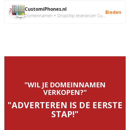
CustomiPhones.nl
Bieden
Domeinnamen + Dropship leverancier CustomiPhones.nl €350...
"WIL JE DOMEINNAMEN
VERKOPEN?"
"ADVERTEREN IS DE EERSTE
STAP!"