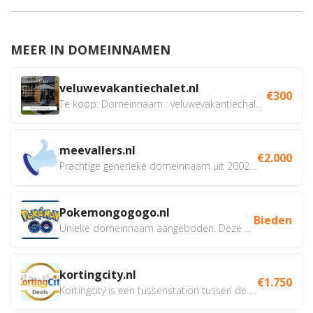
MEER IN DOMEINNAMEN
veluwevakantiechalet.nl
€300
Te koop: Domeinnaam : veluwevakantiechalet.nl Bent u...
meevallers.nl
€2.000
Prachtige generieke domeinnaam uit 2002 eventueel met social...
Pokemongogogo.nl
Bieden
Unieke domeinnaam aangeboden. Deze Domeinnamen hebben...
kortingcity.nl
€1.750
Kortingcity is een tussenstation tussen de winkelier,...