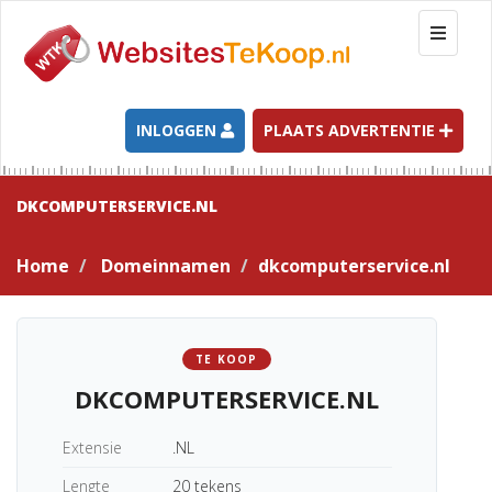
T
o
g
g
l
INLOGGEN
PLAATS ADVERTENTIE
e
n
a
DKCOMPUTERSERVICE.NL
v
i
Home
Domeinnamen
dkcomputerservice.nl
g
a
t
i
TE KOOP
o
DKCOMPUTERSERVICE.NL
n
Extensie
.NL
Lengte
20 tekens