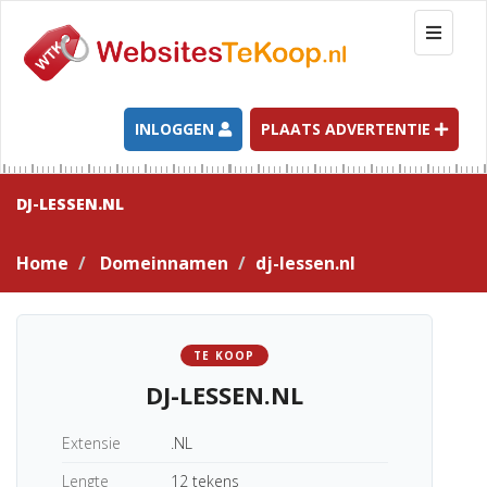
T
o
g
g
l
INLOGGEN
PLAATS ADVERTENTIE
e
n
a
DJ-LESSEN.NL
v
i
Home
Domeinnamen
dj-lessen.nl
g
a
t
i
TE KOOP
o
DJ-LESSEN.NL
n
Extensie
.NL
Lengte
12 tekens