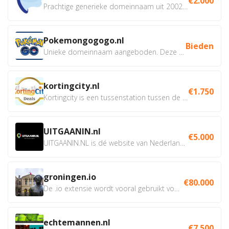
€2.000
Prachtige generieke domeinnaam uit 2002 eventueel met social...
Pokemongogogo.nl
Bieden
Unieke domeinnaam aangeboden. Deze Domeinnamen hebben...
kortingcity.nl
€1.750
Kortingcity is een tussenstation tussen de winkelier,...
UITGAANIN.nl
€5.000
UITGAANIN.NL is dé website van Nederland waarop jij...
groningen.io
€80.000
De .io extensie wordt vooral gebruikt voor innovatie, bio en...
echtemannen.nl
€7.500