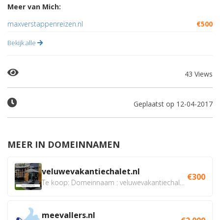
Meer van Mich:
maxverstappenreizen.nl
€500
Bekijk alle
43 Views
Geplaatst op 12-04-2017
MEER IN DOMEINNAMEN
veluwevakantiechalet.nl
€300
Te koop: Domeinnaam : veluwevakantiechalet.nl Bent u...
meevallers.nl