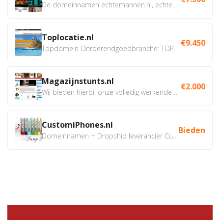
De domeinnamen echtemannen.nl, echtemannen.be en...
Toplocatie.nl
€9.450
Topdomein Onroerendgoedbranche: TOPLOCATIE.nl Betreft:...
Magazijnstunts.nl
€2.000
Wij bieden hierbij onze volledig werkende webshop aan ivm...
CustomiPhones.nl
Bieden
Domeinnamen + Dropship leverancier CustomiPhones.nl €350...