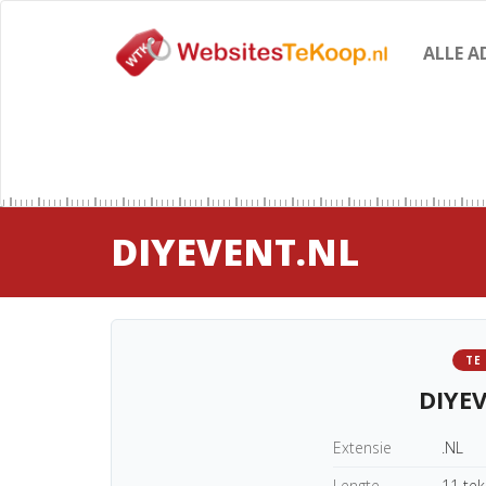
ALLE A
DIYEVENT.NL
TE
DIYE
Extensie
.NL
Lengte
11 te