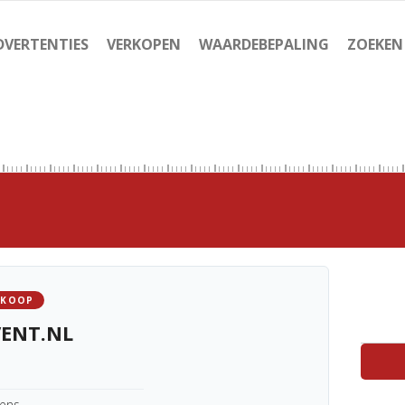
DVERTENTIES
VERKOPEN
WAARDEBEPALING
ZOEKEN
 KOOP
VENT.NL
kens