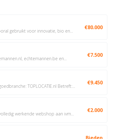
€80.000
oral gebruikt voor innovatie, bio en...
€7.500
annen.nl, echtemannen.be en...
€9.450
dbranche: TOPLOCATIE.nl Betreft:...
€2.000
 volledig werkende webshop aan ivm...
Bieden