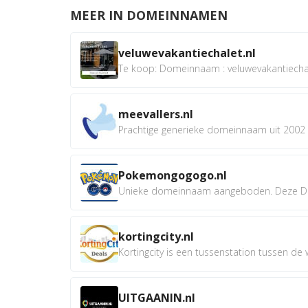
MEER IN DOMEINNAMEN
veluwevakantiechalet.nl
Te koop: Domeinnaam : veluwevakantiechale
meevallers.nl
Prachtige generieke domeinnaam uit 2002 e
Pokemongogogo.nl
Unieke domeinnaam aangeboden. Deze D
kortingcity.nl
Kortingcity is een tussenstation tussen de wi
UITGAANIN.nl