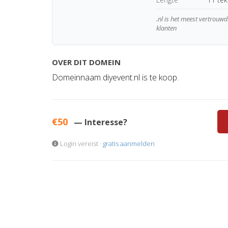
.nl is het meest vertrou
klanten
OVER DIT DOMEIN
Domeinnaam diyevent.nl is te koop.
€50
— Interesse?
Login vereist ·
gratis aanmelden