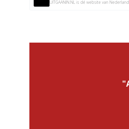
UITGAANIN.NL is dé website van Nederland w
"