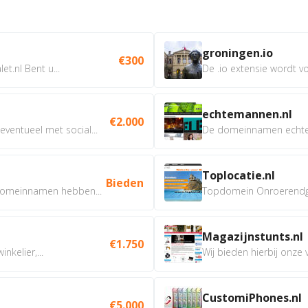
groningen.io
€300
t.nl Bent u...
De .io extensie wordt vo
echtemannen.nl
€2.000
ventueel met social...
De domeinnamen echtem
Toplocatie.nl
Bieden
omeinnamen hebben...
Topdomein Onroerendgoe
Magazijnstunts.nl
€1.750
nkelier,...
Wij bieden hierbij onze
CustomiPhones.nl
€5.000