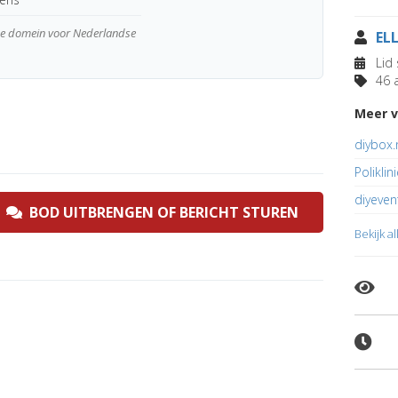
wde domein voor Nederlandse
EL
Lid 
46 a
Meer v
diybox.
Poliklin
diyeven
BOD UITBRENGEN OF BERICHT STUREN
Bekijk a