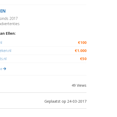
LEN
sinds 2017
dvertenties
an Ellen:
nl
€100
ieken.nl
€1.000
ts.nl
€50
lle
49 Views
Geplaatst op 24-03-2017