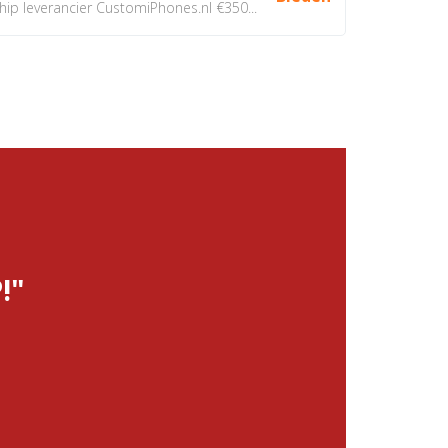
 leverancier CustomiPhones.nl €350...
!"